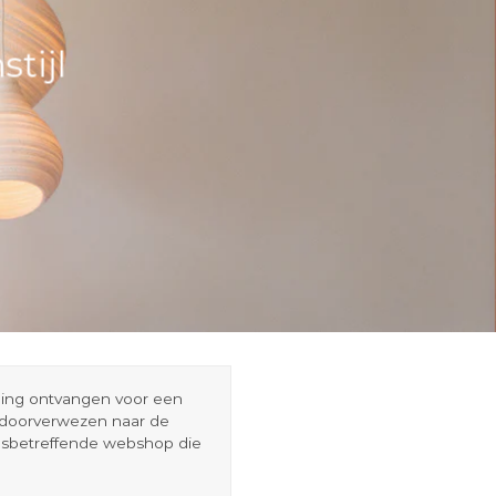
tijl
eding ontvangen voor een
r doorverwezen naar de
esbetreffende webshop die