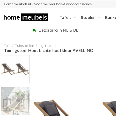
Ga
Homemeubels.nl - Moderne meubels & woonaccessoires
naar
inhoud
Tafels
Stoelen
Bank
Bezorging in NL & BE
Tuin
/
Tuinstoelen
/
Ligstoelen
Tuinligstoel Hout Lichte houtkleur AVELLINO