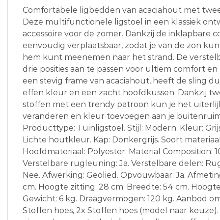
Comfortabele ligbedden van acaciahout met twe
Deze multifunctionele ligstoel in een klassiek ont
accessoire voor de zomer. Dankzij de inklapbare con
eenvoudig verplaatsbaar, zodat je van de zon kunt 
hem kunt meenemen naar het strand. De verstelba
drie posities aan te passen voor ultiem comfort 
een stevig frame van acaciahout, heeft de sling d
effen kleur en een zacht hoofdkussen. Dankzij 
stoffen met een trendy patroon kun je het uiterlij
veranderen en kleur toevoegen aan je buitenruimt
Producttype: Tuinligstoel. Stijl: Modern. Kleur: Grij
Lichte houtkleur. Kap: Donkergrijs. Soort materiaal
Hoofdmateriaal: Polyester. Material Composition: 
Verstelbare rugleuning: Ja. Verstelbare delen: R
Nee. Afwerking: Geölied. Opvouwbaar: Ja. Afmeting
cm. Hoogte zitting: 28 cm. Breedte: 54 cm. Hoogte
Gewicht: 6 kg. Draagvermogen: 120 kg. Aanbod omva
Stoffen hoes, 2x Stoffen hoes (model naar keuze).