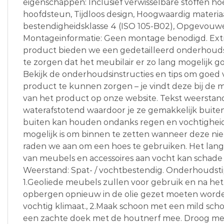
eigenschappen: Inclusief verwisselbare stoffen h
hoofdsteun, Tijdloos design, Hoogwaardig materiaa
bestendigheidsklasse 4 (ISO 105-B02), Opgevouw
Montageinformatie: Geen montage benodigd. Extra
product bieden we een gedetailleerd onderhoud
te zorgen dat het meubilair er zo lang mogelijk goed
Bekijk de onderhoudsinstructies en tips om goed 
product te kunnen zorgen – je vindt deze bij de
van het product op onze website. Tekst weerstand
waterafstotend waardoor je ze gemakkelijk buite
buiten kan houden ondanks regen en vochtigheid
mogelijk is om binnen te zetten wanneer deze nie
raden we aan om een hoes te gebruiken. Het lang
van meubels en accessoires aan vocht kan schade
Weerstand: Spat- / vochtbestendig. Onderhoudstip
1.Geoliede meubels zullen voor gebruik en na het
opbergen opnieuw in de olie gezet moeten worden
vochtig klimaat., 2.Maak schoon met een mild s
een zachte doek met de houtnerf mee. Droog mete