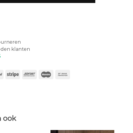
ourneren
eden klanten
5
 ook