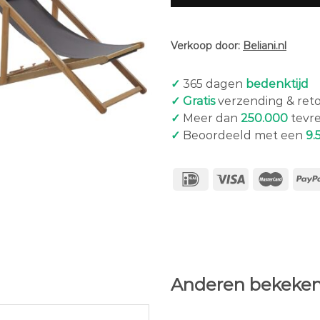
Verkoop door:
Beliani.nl
✓
365 dagen
bedenktijd
✓ Gratis
verzending & ret
✓
Meer dan
250.000
tevr
✓
Beoordeeld met een
9.
Anderen bekeken