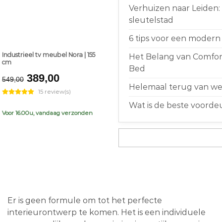
Verhuizen naar Leiden:
sleutelstad
6 tips voor een modern 
Industrieel tv meubel Nora | 155
Het Belang van Comfort
cm
Bed
Original
Current
389,00
549,00
price
price
Helemaal terug van weg
15 review(s)
was:
is:
Wat is de beste voorde
€549,00.
€389,00.
Voor 16.00u, vandaag verzonden
Er is geen formule om tot het perfecte
interieurontwerp te komen. Het is een individuele