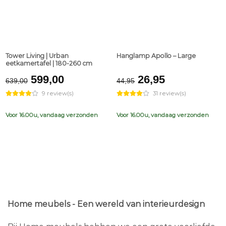
Tower Living | Urban
Hanglamp Apollo – Large
eetkamertafel | 180-260 cm
Original
Current
Original
Current
599,00
26,95
639,00
44,95
price
price
price
price
9 review(s)
31 review(s)
was:
is:
was:
is:
€639,00.
€599,00.
€44,95.
€26,95.
Voor 16.00u, vandaag verzonden
Voor 16.00u, vandaag verzonden
Home meubels - Een wereld van interieurdesign