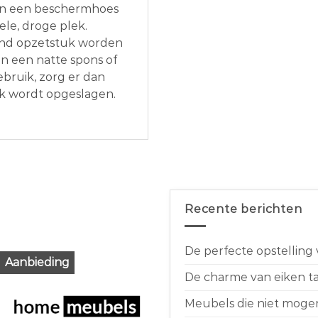
van een beschermhoes
le, droge plek.
end opzetstuk worden
n een natte spons of
bruik, zorg er dan
ek wordt opgeslagen.
Recente berichten
De perfecte opstelling
Aanbieding
De charme van eiken taf
Meubels die niet moge