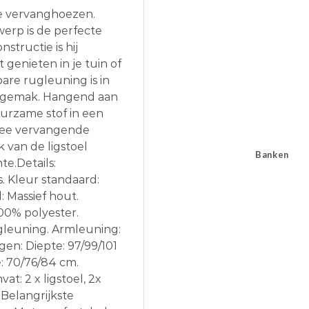
e vervanghoezen.
werp is de perfecte
structie is hij
genieten in je tuin of
re rugleuning is in
en gemak. Hangend aan
uurzame stof in een
twee vervangende
k van de ligstoel
Banken
e.Details:
s. Kleur standaard:
: Massief hout.
100% polyester.
ugleuning. Armleuning:
en: Diepte: 97/99/101
: 70/76/84 cm.
t: 2 x ligstoel, 2x
 Belangrijkste