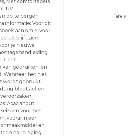
oes, Met comfortabele
l, UV-
en op te bergen.
Tafels
 informatie: Voor dit
sboek aan om ervoor
 uit blijft zien.
voor je nieuwe
 montagehandleiding
: Licht
n kan gebruiken, en
. Wanneer het niet
t wordt gebruikt,
durig blootstellen
 veroorzaken.
s: Acaciahout.
 seizoen vóór het
, vooral in een
choonmaakmiddel en
en na reiniging.,