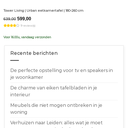
Tower Living | Urban eetkamertafel | 180-260 cm
Original
Current
599,00
639,00
price
price
9 review(s)
was:
is:
€639,00.
€599,00.
Voor 16.00u, vandaag verzonden
Recente berichten
De perfecte opstelling voor tv en speakers in
je woonkamer
De charme van eiken tafelbladen in je
interieur
Meubels die niet mogen ontbreken in je
woning
Verhuizen naar Leiden: alles wat je moet