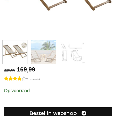
Original
Current
169,99
229,99
price
price
7 review(s)
was:
is:
€229,99.
€169,99.
Op voorraad
Bestel in webshop