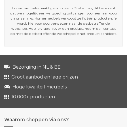
Homemeubels maakt gebruik van affiliate links, dit betekent
dat we mogelijk een vergoeding ontvangen voor een aankoop
via onze links. Homemeubels verkoopt zelf géén producten, je
wordt hiervoor doorverwezen naar de desbetreffende
webshop. Heb je vragen over een product, neem dan contact
op met de desbetreffende webshop die het product aanbiedt.
Bezorging in NL & BE
Groot aanbod en lage prijzen
Hoge kwaliteit meubels
10.000+ producten
Waarom shoppen via ons?