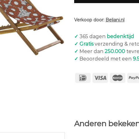
Verkoop door:
Beliani.nl
✓
365 dagen
bedenktijd
✓ Gratis
verzending & ret
✓
Meer dan
250.000
tevr
✓
Beoordeeld met een
9.
Anderen bekeken