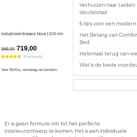
Verhuizen naar Leiden:
sleutelstad
6 tips voor een modern 
Industrieel dressoir Nora | 200 cm
Het Belang van Comfort
Bed
Original
Current
719,00
999,00
price
price
Helemaal terug van weg
9 review(s)
was:
is:
Wat is de beste voorde
€999,00.
€719,00.
Voor 16.00u, vandaag verzonden
Er is geen formule om tot het perfecte
interieurontwerp te komen. Het is een individuele