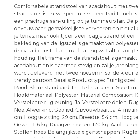
Comfortabele strandstoel van acaciahout met twe
strandstoel is ontworpen in een zeer traditionele sti
een prachtige aanvulling op je tuinmeubilair. De pr
opvouwbaar, gemakkelijk te vervoeren en niet al
je terras, maar ook tijdens een dagje strand of een 
bekleding van de ligstoel is gemaakt van polyester
drievoudig-instelbare rugleuning wat altijd zorg
houding. Het frame van de strandstoel is gemaakt v
acaciahout en is daarmee stevig en zal je jarenlan
wordt geleverd met twee hoezen in solide kleur
trendy patroon.Details: Producttype: Tuinligstoel. S
Rood. Kleur standaard: Lichte houtkleur. Soort mat
Hoofdmateriaal: Polyester. Material Composition: 
Verstelbare rugleuning: Ja. Verstelbare delen: R
Nee. Afwerking: Geölied. Opvouwbaar: Ja. Afmeting
cm. Hoogte zitting: 29 cm. Breedte: 54 cm. Hoogte
Gewicht: 6 kg. Draagvermogen: 120 kg. Aanbod omva
Stoffen hoes. Belangrijkste eigenschappen: Rugle