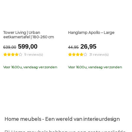
Tower Living | Urban
Hanglamp Apollo – Large
eetkamertafel | 180-260 cm
Original
Current
Original
Current
599,00
26,95
639,00
44,95
price
price
price
price
9 review(s)
31 review(s)
was:
is:
was:
is:
€639,00.
€599,00.
€44,95.
€26,95.
Voor 16.00u, vandaag verzonden
Voor 16.00u, vandaag verzonden
Home meubels - Een wereld van interieurdesign