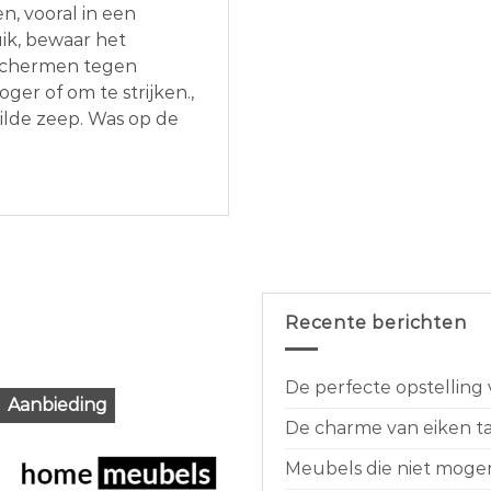
, vooral in een
uik, bewaar het
eschermen tegen
ger of om te strijken.,
ilde zeep. Was op de
Recente berichten
De perfecte opstelling
Aanbieding
De charme van eiken taf
Meubels die niet moge