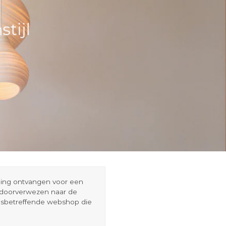
tijl
eding ontvangen voor een
r doorverwezen naar de
esbetreffende webshop die