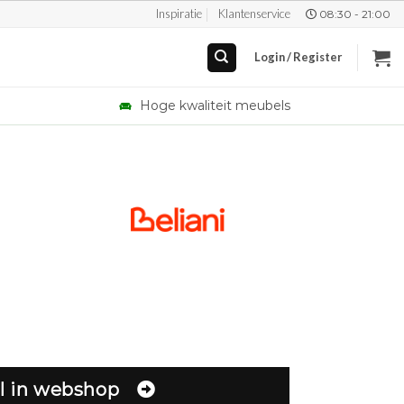
Inspiratie
Klantenservice
08:30 - 21:00
Login / Register
Hoge kwaliteit meubels
rent
e
,99.
l in webshop