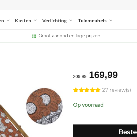
en
Kasten
Verlichting
Tuinmeubels
Groot aanbod en lage prijzen
Original
Cur
169,99
209,99
price
pric
27 review(s)
was:
is:
€209,99.
€169
Op voorraad
Beste