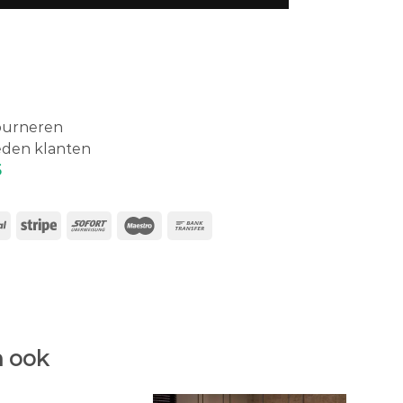
ourneren
eden klanten
5
 ook