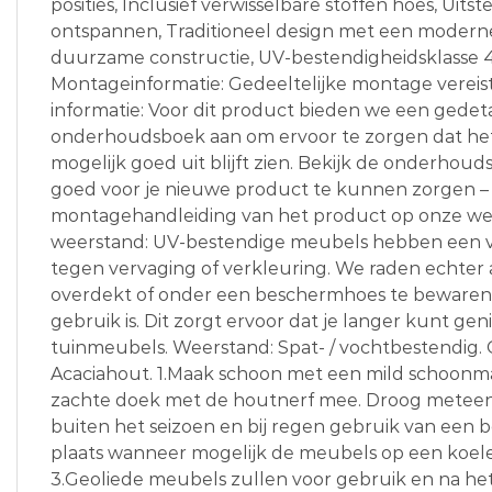
posities, Inclusief verwisselbare stoffen hoes, Uit
ontspannen, Traditioneel design met een moderne 
duurzame constructie, UV-bestendigheidsklasse 4
Montageinformatie: Gedeeltelijke montage vereist.
informatie: Voor dit product bieden we een gedeta
onderhoudsboek aan om ervoor te zorgen dat het 
mogelijk goed uit blijft zien. Bekijk de onderhouds
goed voor je nieuwe product te kunnen zorgen – j
montagehandleiding van het product op onze web
weerstand: UV-bestendige meubels hebben een 
tegen vervaging of verkleuring. We raden echter
overdekt of onder een beschermhoes te bewaren 
gebruik is. Dit zorgt ervoor dat je langer kunt gen
tuinmeubels. Weerstand: Spat- / vochtbestendig.
Acaciahout. 1.Maak schoon met een mild schoon
zachte doek met de houtnerf mee. Droog meteen n
buiten het seizoen en bij regen gebruik van een
plaats wanneer mogelijk de meubels op een koele,
3.Geoliede meubels zullen voor gebruik en na het