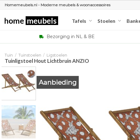
Ga
Homemeubels.nl - Moderne meubels & woonaccessoires
naar
inhoud
Tafels
Stoelen
Bank
Bezorging in NL & BE
Tuin
/
Tuinstoelen
/
Ligstoelen
Tuinligstoel Hout Lichtbruin ANZIO
Aanbieding