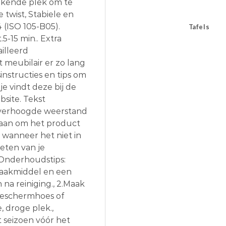
stekende plek om te
twist, Stabiele en
 (ISO 105-B05).
Tafels
5-15 min.. Extra
illeerd
meubilair er zo lang
instructies en tips om
e vindt deze bij de
site. Tekst
verhoogde weerstand
 aan om het product
wanneer het niet in
ieten van je
 Onderhoudstips:
maakmiddel en een
a reiniging., 2.Maak
 beschermhoes of
 droge plek.,
 seizoen vóór het