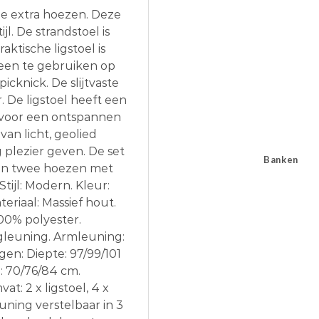
e extra hoezen. Deze
jl. De strandstoel is
aktische ligstoel is
leen te gebruiken op
picknick. De slijtvaste
. De ligstoel heeft een
t voor een ontspannen
an licht, geolied
g plezier geven. De set
Banken
 en twee hoezen met
tijl: Modern. Kleur:
eriaal: Massief hout.
100% polyester.
ugleuning. Armleuning:
en: Diepte: 97/99/101
: 70/76/84 cm.
t: 2 x ligstoel, 4 x
uning verstelbaar in 3