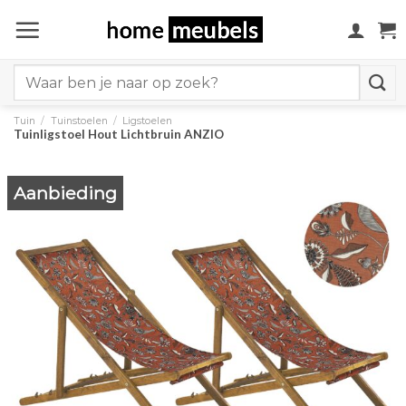
Ga
naar
inhoud
Search
for:
Tuin
/
Tuinstoelen
/
Ligstoelen
Tuinligstoel Hout Lichtbruin ANZIO
Aanbieding