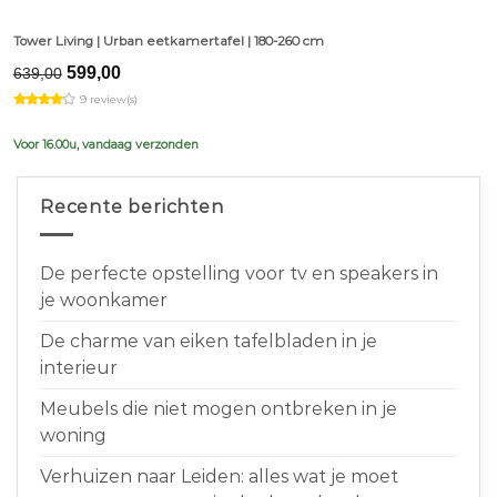
Tower Living | Urban eetkamertafel | 180-260 cm
Original
Current
599,00
639,00
price
price
9 review(s)
was:
is:
€639,00.
€599,00.
Voor 16.00u, vandaag verzonden
Recente berichten
De perfecte opstelling voor tv en speakers in
je woonkamer
De charme van eiken tafelbladen in je
interieur
Meubels die niet mogen ontbreken in je
woning
Verhuizen naar Leiden: alles wat je moet