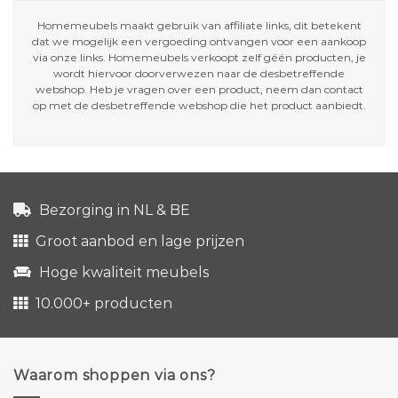
Homemeubels maakt gebruik van affiliate links, dit betekent
dat we mogelijk een vergoeding ontvangen voor een aankoop
via onze links. Homemeubels verkoopt zelf géén producten, je
wordt hiervoor doorverwezen naar de desbetreffende
webshop. Heb je vragen over een product, neem dan contact
op met de desbetreffende webshop die het product aanbiedt.
Bezorging in NL & BE
Groot aanbod en lage prijzen
Hoge kwaliteit meubels
10.000+ producten
Waarom shoppen via ons?