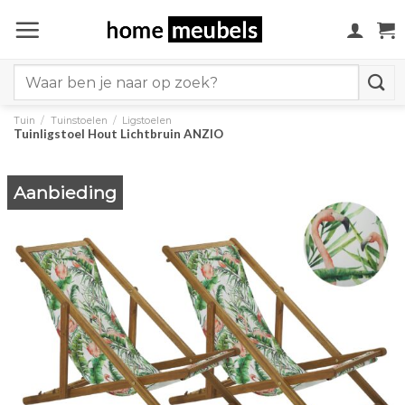
Ga
naar
inhoud
Search
for:
Tuin
/
Tuinstoelen
/
Ligstoelen
Tuinligstoel Hout Lichtbruin ANZIO
Aanbieding