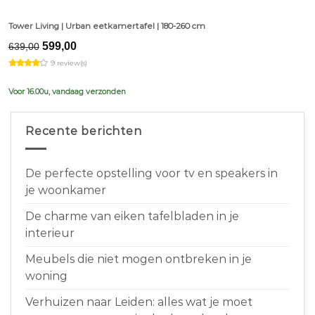
Tower Living | Urban eetkamertafel | 180-260 cm
Original
Current
599,00
639,00
price
price
9 review(s)
was:
is:
€639,00.
€599,00.
Voor 16.00u, vandaag verzonden
Recente berichten
De perfecte opstelling voor tv en speakers in
je woonkamer
De charme van eiken tafelbladen in je
interieur
Meubels die niet mogen ontbreken in je
woning
Verhuizen naar Leiden: alles wat je moet