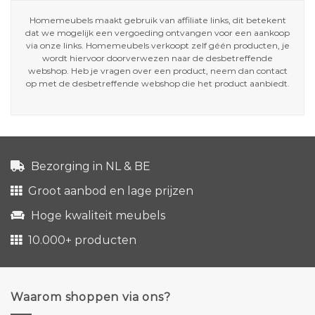
Homemeubels maakt gebruik van affiliate links, dit betekent
dat we mogelijk een vergoeding ontvangen voor een aankoop
via onze links. Homemeubels verkoopt zelf géén producten, je
wordt hiervoor doorverwezen naar de desbetreffende
webshop. Heb je vragen over een product, neem dan contact
op met de desbetreffende webshop die het product aanbiedt.
Bezorging in NL & BE
Groot aanbod en lage prijzen
Hoge kwaliteit meubels
10.000+ producten
Waarom shoppen via ons?