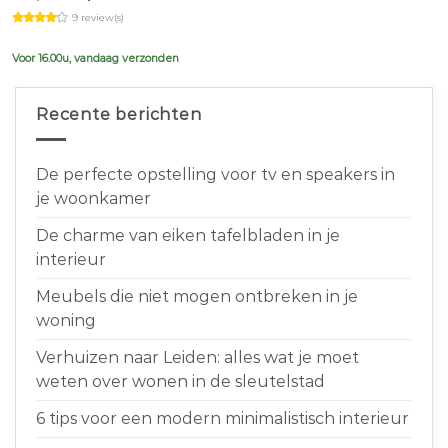
price
price
9 review(s)
was:
is:
€639,00.
€599,00.
Voor 16.00u, vandaag verzonden
Recente berichten
De perfecte opstelling voor tv en speakers in
je woonkamer
De charme van eiken tafelbladen in je
interieur
Meubels die niet mogen ontbreken in je
woning
Verhuizen naar Leiden: alles wat je moet
weten over wonen in de sleutelstad
6 tips voor een modern minimalistisch interieur