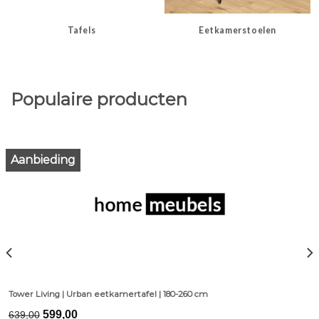
Tafels
Eetkamerstoelen
Populaire producten
Aanbieding
Tower Living | Urban eetkamertafel | 180-260 cm
Original
Current
599,00
639,00