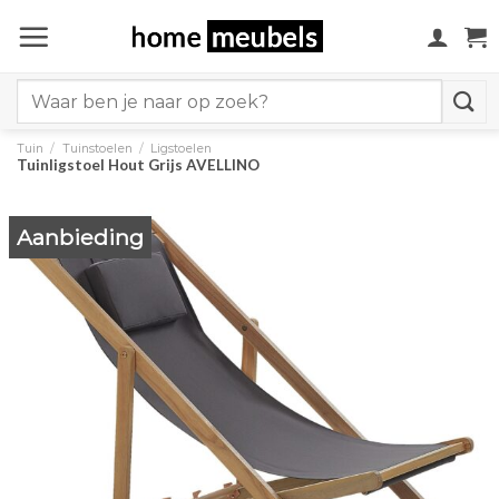
Ga
naar
inhoud
Search
for:
Tuin
/
Tuinstoelen
/
Ligstoelen
Tuinligstoel Hout Grijs AVELLINO
Aanbieding