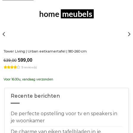
Tower Living | Urban eetkamertafel | 180-260 cm
Original
Current
599,00
639,00
price
price
9 review(s)
was:
is:
€639,00.
€599,00.
Voor 16.00u, vandaag verzonden
Recente berichten
De perfecte opstelling voor tv en speakers in
je woonkamer
De charme van eiken tafelbladen in je