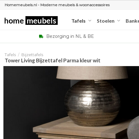
Ga
Homemeubels.nl - Moderne meubels & woonaccessoires
naar
inhoud
Tafels
Stoelen
Bank
Bezorging in NL & BE
Tafels
/
Bijzettafels
Tower Living Bijzettafel Parma kleur wit