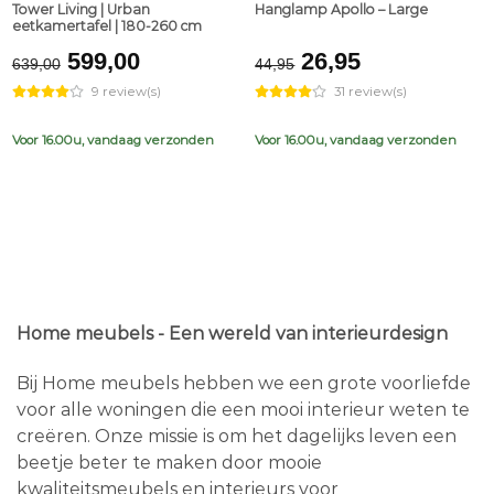
Tower Living | Urban
Hanglamp Apollo – Large
eetkamertafel | 180-260 cm
Original
Current
Original
Current
599,00
26,95
639,00
44,95
price
price
price
price
9 review(s)
31 review(s)
was:
is:
was:
is:
€639,00.
€599,00.
€44,95.
€26,95.
Voor 16.00u, vandaag verzonden
Voor 16.00u, vandaag verzonden
Home meubels - Een wereld van interieurdesign
Bij Home meubels hebben we een grote voorliefde
voor alle woningen die een mooi interieur weten te
creëren. Onze missie is om het dagelijks leven een
beetje beter te maken door mooie
kwaliteitsmeubels en interieurs voor