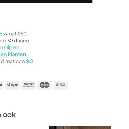
E
vanaf €50,-
en 30 dagen
ermijnen
den klanten
ld met een
9.0
 ook