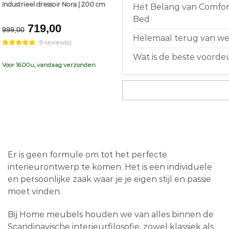
Industrieel dressoir Nora | 200 cm
Het Belang van Comfort
Bed
Original
Current
719,00
999,00
price
price
Helemaal terug van weg
9 review(s)
was:
is:
Wat is de beste voorde
€999,00.
€719,00.
Voor 16.00u, vandaag verzonden
Er is geen formule om tot het perfecte
interieurontwerp te komen. Het is een individuele
en persoonlijke zaak waar je je eigen stijl en passie
moet vinden.
Bij Home meubels houden we van alles binnen de
Scandinavische interieurfilosofie, zowel klassiek als