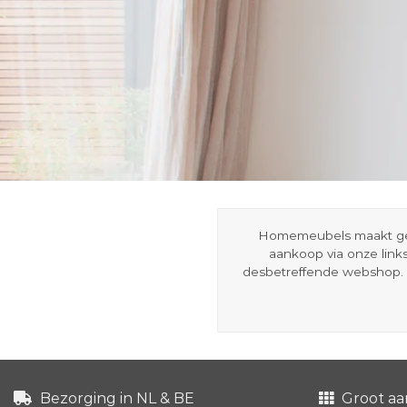
Homemeubels maakt gebru
aankoop via onze link
desbetreffende webshop. 
Bezorging in NL & BE
Groot aa