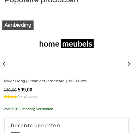
Aanbieding
Tower Living | Urban eetkamertafel | 180-260 cm
Original
Current
599,00
639,00
price
price
9 review(s)
was:
is:
€639,00.
€599,00.
Voor 16.00u, vandaag verzonden
Recente berichten