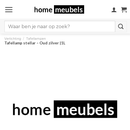
Ga
naar
inhoud
Search
for:
Verlichting
/
Tafellampen
Tafellamp stellar – Oud zilver |1L