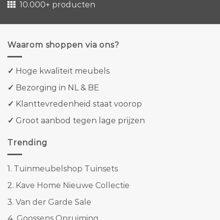
10.000+ producten
Waarom shoppen via ons?
✓
Hoge kwaliteit meubels
✓
Bezorging in NL & BE
✓
Klanttevredenheid staat voorop
✓
Groot aanbod tegen lage prijzen
Trending
1.
Tuinmeubelshop Tuinsets
2.
Kave Home Nieuwe Collectie
3.
Van der Garde Sale
4.
Goossens Opruiming