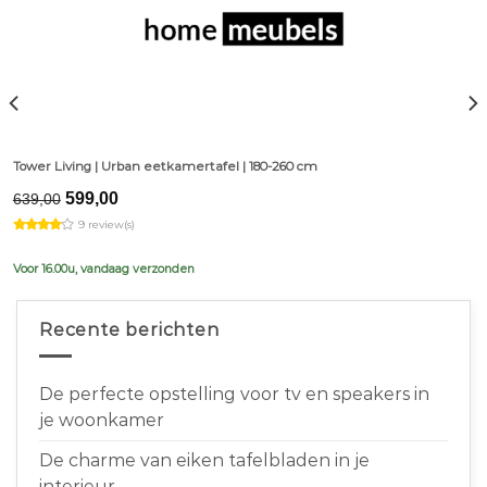
Tower Living | Urban eetkamertafel | 180-260 cm
Original
Current
599,00
639,00
price
price
9 review(s)
was:
is:
€639,00.
€599,00.
Voor 16.00u, vandaag verzonden
Recente berichten
De perfecte opstelling voor tv en speakers in
je woonkamer
De charme van eiken tafelbladen in je
interieur