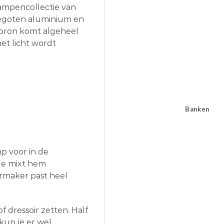
lampencollectie van
gegoten aluminium en
htbron komt algeheel
et licht wordt
Banken
mp voor in de
Je mixt hem
ermaker past heel
f dressoir zetten. Half
kun je er wel