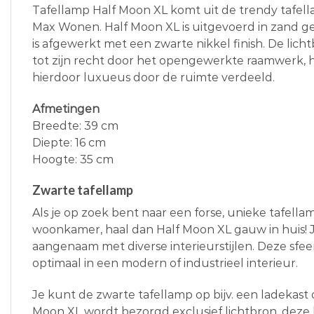
Tafellamp Half Moon XL komt uit de trendy tafel
Max Wonen. Half Moon XL is uitgevoerd in zand 
is afgewerkt met een zwarte nikkel finish. De lic
tot zijn recht door het opengewerkte raamwerk, h
hierdoor luxueus door de ruimte verdeeld.
Afmetingen
Breedte: 39 cm
Diepte: 16 cm
Hoogte: 35 cm
Zwarte tafellamp
Als je op zoek bent naar een forse, unieke tafella
woonkamer, haal dan Half Moon XL gauw in huis! 
aangenaam met diverse interieurstijlen. Deze sfe
optimaal in een modern of industrieel interieur.
Je kunt de zwarte tafellamp op bijv. een ladekast o
Moon XL wordt bezorgd exclusief lichtbron, deze 