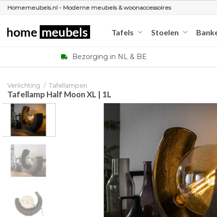
Ga
Homemeubels.nl - Moderne meubels & woonaccessoires
naar
inhoud
Tafels
Stoelen
Bank
Bezorging in NL & BE
Verlichting
/
Tafellampen
Tafellamp Half Moon XL | 1L