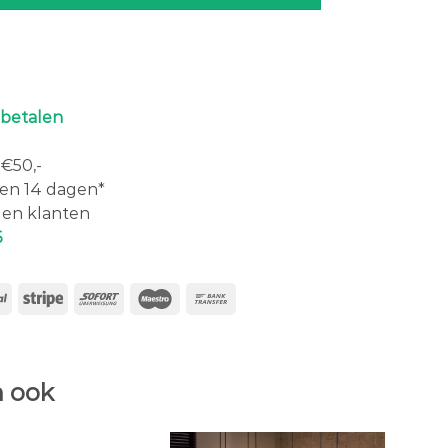
 betalen
€50,-
en 14 dagen*
en klanten
6
 ook