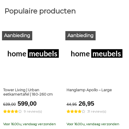
Populaire producten
Aanbieding
Aanbieding
Tower Living | Urban
Hanglamp Apollo – Large
eetkamertafel | 180-260 cm
Original
Current
Original
Current
599,00
26,95
639,00
44,95
price
price
price
price
9 review(s)
31 review(s)
was:
is:
was:
is:
€639,00.
€599,00.
€44,95.
€26,95.
Voor 16.00u, vandaag verzonden
Voor 16.00u, vandaag verzonden