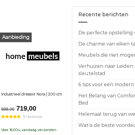
Recente berichten
De perfecte opstelling
Aanbieding
De charme van eiken taf
Meubels die niet moge
Verhuizen naar Leiden:
sleutelstad
6 tips voor een modern 
Industrieel dressoir Nora | 200 cm
Het Belang van Comfort
Bed
Original
Current
719,00
999,00
price
price
Helemaal terug van weg
9 review(s)
was:
is:
Wat is de beste voorde
€999,00.
€719,00.
Voor 16.00u, vandaag verzonden