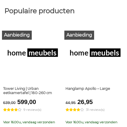
Populaire producten
Aanbieding
Aanbieding
Tower Living | Urban
Hanglamp Apollo – Large
eetkamertafel | 180-260 cm
Original
Current
Original
Current
599,00
26,95
639,00
44,95
price
price
price
price
9 review(s)
31 review(s)
was:
is:
was:
is:
€639,00.
€599,00.
€44,95.
€26,95.
Voor 16.00u, vandaag verzonden
Voor 16.00u, vandaag verzonden