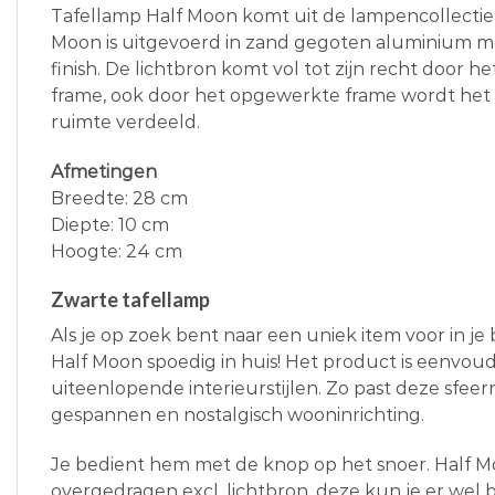
Tafellamp Half Moon komt uit de lampencollecti
Moon is uitgevoerd in zand gegoten aluminium m
finish. De lichtbron komt vol tot zijn recht door
frame, ook door het opgewerkte frame wordt het 
ruimte verdeeld.
Afmetingen
Breedte: 28 cm
Diepte: 10 cm
Hoogte: 24 cm
Zwarte tafellamp
Als je op zoek bent naar een uniek item voor in je
Half Moon spoedig in huis! Het product is eenvou
uiteenlopende interieurstijlen. Zo past deze sfeer
gespannen en nostalgisch wooninrichting.
Je bedient hem met de knop op het snoer. Half 
overgedragen excl. lichtbron, deze kun je er wel b