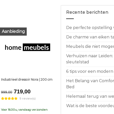
Recente berichten
De perfecte opstelling
Aanbieding
De charme van eiken taf
Meubels die niet moge
Verhuizen naar Leiden:
sleutelstad
6 tips voor een modern 
Industrieel dressoir Nora | 200 cm
Het Belang van Comfort
Bed
Original
Current
719,00
999,00
price
price
Helemaal terug van weg
9 review(s)
was:
is:
Wat is de beste voorde
€999,00.
€719,00.
Voor 16.00u, vandaag verzonden