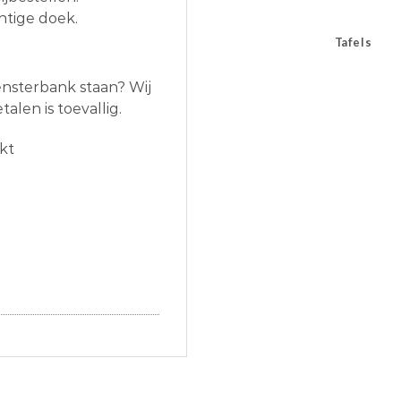
htige doek.
Tafels
vensterbank staan? Wij
talen is toevallig.
ekt