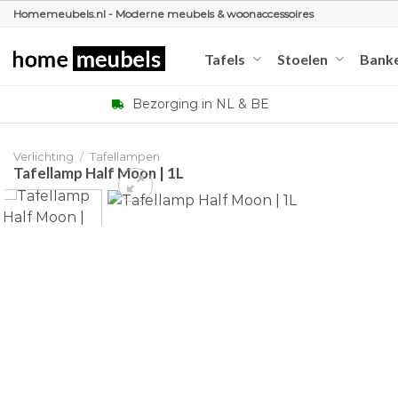
Ga
Homemeubels.nl - Moderne meubels & woonaccessoires
naar
inhoud
Tafels
Stoelen
Bank
Bezorging in NL & BE
Verlichting
/
Tafellampen
Tafellamp Half Moon | 1L