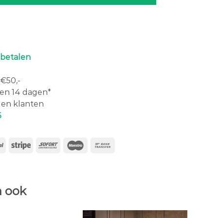
 betalen
€50,-
en 14 dagen*
en klanten
6
 ook