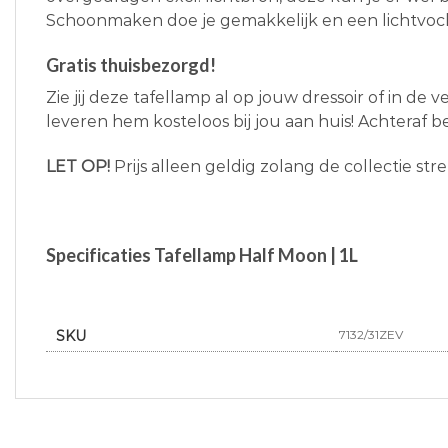
Schoonmaken doe je gemakkelijk en een lichtvoc
Gratis thuisbezorgd!
Zie jij deze tafellamp al op jouw dressoir of in de 
leveren hem kosteloos bij jou aan huis! Achteraf be
LET OP!
Prijs alleen geldig zolang de collectie str
Specificaties Tafellamp Half Moon | 1L
SKU
7132/31ZEV