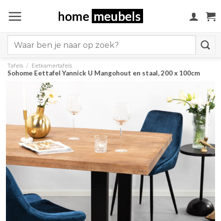
Ga
naar
inhoud
Search
for:
Tafels
/
Eetkamertafels
Sohome Eettafel Yannick U Mangohout en staal, 200 x 100cm