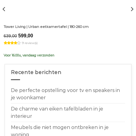
Tower Living | Urban eetkamertafel | 180-260 cm
Original
Current
599,00
639,00
price
price
9 review(s)
was:
is:
€639,00.
€599,00.
Voor 16.00u, vandaag verzonden
Recente berichten
De perfecte opstelling voor tv en speakers in
je woonkamer
De charme van eiken tafelbladen in je
interieur
Meubels die niet mogen ontbreken in je
woning