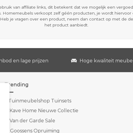
ik van affiliate links, dit betekent dat we mogelijk een vergo
s. Homemeubels verkoopt zelf géén producten, je wordt hiervoo
Heb je vragen over een product, neem dan contact op met de d
het product aanbiedt.
nbod en lage prijzen
Hoge kwaliteit meube
Trending
1.
Tuinmeubelshop Tuinsets
2.
Kave Home Nieuwe Collectie
3.
Van der Garde Sale
4.
Goossens Opruiming