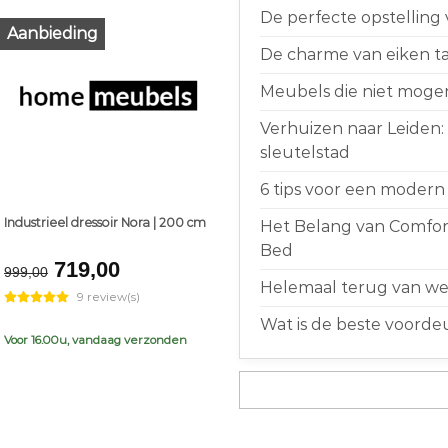
De perfecte opstelling
Aanbieding
De charme van eiken taf
Meubels die niet moge
Verhuizen naar Leiden:
sleutelstad
6 tips voor een modern 
Industrieel dressoir Nora | 200 cm
Het Belang van Comfort
Bed
Original
Current
719,00
999,00
price
price
Helemaal terug van weg
9 review(s)
was:
is:
Wat is de beste voorde
€999,00.
€719,00.
Voor 16.00u, vandaag verzonden