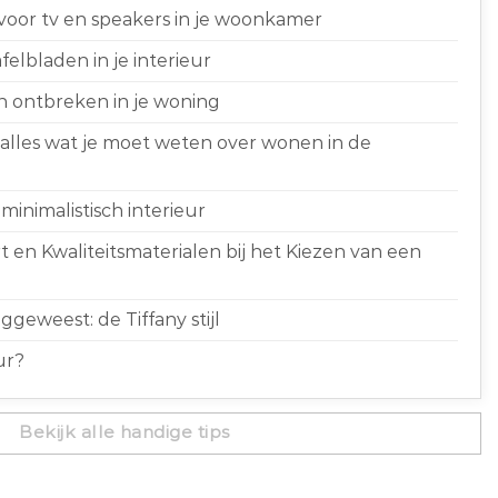
 voor tv en speakers in je woonkamer
elbladen in je interieur
n ontbreken in je woning
 alles wat je moet weten over wonen in de
minimalistisch interieur
 en Kwaliteitsmaterialen bij het Kiezen van een
geweest: de Tiffany stijl
ur?
Bekijk alle handige tips