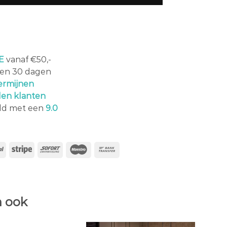
E
vanaf €50,-
en 30 dagen
ermijnen
den klanten
ld met een
9.0
 ook