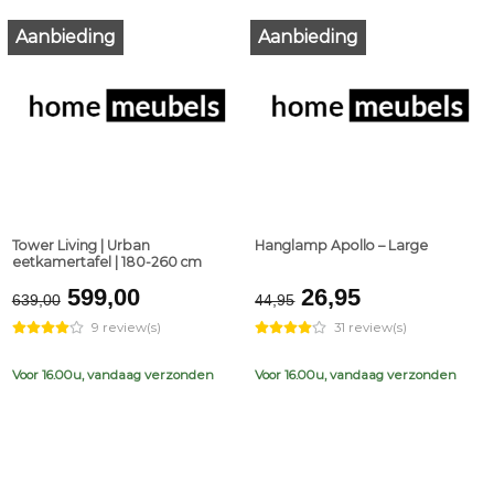
Aanbieding
Aanbieding
Tower Living | Urban
Hanglamp Apollo – Large
eetkamertafel | 180-260 cm
Original
Current
Original
Current
599,00
26,95
639,00
44,95
price
price
price
price
9 review(s)
31 review(s)
was:
is:
was:
is:
€639,00.
€599,00.
€44,95.
€26,95.
Voor 16.00u, vandaag verzonden
Voor 16.00u, vandaag verzonden