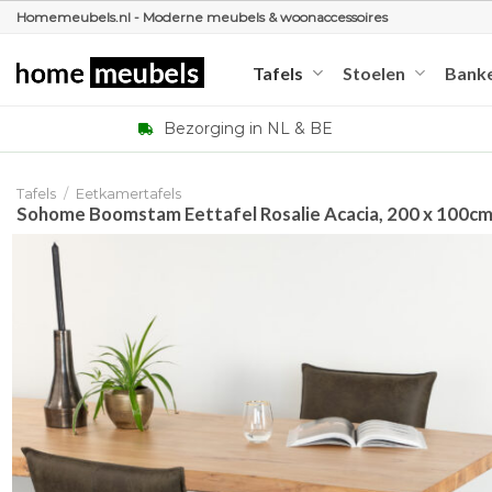
Ga
Homemeubels.nl - Moderne meubels & woonaccessoires
naar
inhoud
Tafels
Stoelen
Bank
Bezorging in NL & BE
Tafels
/
Eetkamertafels
Sohome Boomstam Eettafel Rosalie Acacia, 200 x 100c