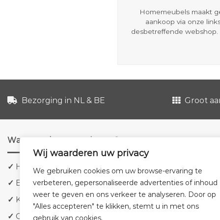
Homemeubels maakt gebru
aankoop via onze link
desbetreffende webshop. 
Bezorging in NL & BE
Groot aa
Waarom shoppen via ons?
Wij waarderen uw privacy
✓
Hoge kwaliteit meubels
We gebruiken cookies om uw browse-ervaring te
verbeteren, gepersonaliseerde advertenties of inhoud
✓
Bezorging in NL & BE
weer te geven en ons verkeer te analyseren. Door op
✓
Klanttevredenheid staat voorop
"Alles accepteren" te klikken, stemt u in met ons
✓
Groot aanbod tegen lage prijzen
gebruik van cookies.