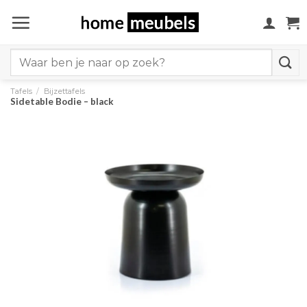
Ga
naar
inhoud
Search
for:
Tafels
/
Bijzettafels
Sidetable Bodie – black