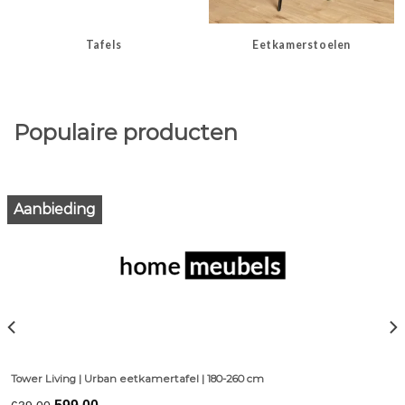
Tafels
Eetkamerstoelen
Populaire producten
Aanbieding
Tower Living | Urban eetkamertafel | 180-260 cm
Original
Current