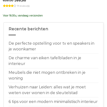
599,00
639,00
price
price
9 review(s)
was:
is:
€639,00.
€599,00.
Voor 16.00u, vandaag verzonden
Recente berichten
De perfecte opstelling voor tv en speakers in
je woonkamer
De charme van eiken tafelbladen in je
interieur
Meubels die niet mogen ontbreken in je
woning
Verhuizen naar Leiden: alles wat je moet
weten over wonen in de sleutelstad
6 tips voor een modern minimalistisch interieur