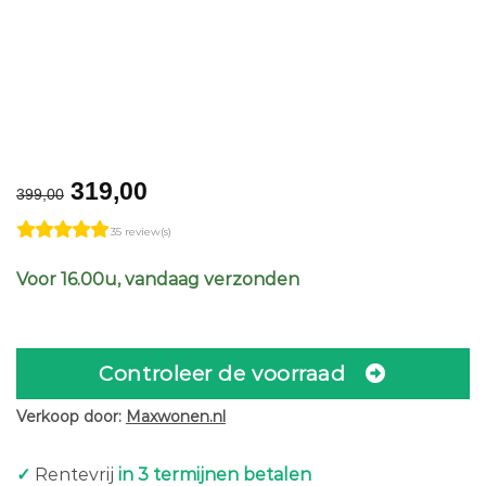
Original
Current
319,00
399,00
price
price
35 review(s)
was:
is:
€399,00.
€319,00.
Voor 16.00u, vandaag verzonden
Controleer de voorraad
Verkoop door:
Maxwonen.nl
✓
Rentevrij
in 3 termijnen betalen