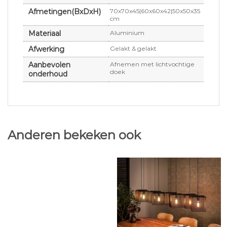
Afmetingen(BxDxH)
70x70x45|60x60x42|50x50x35
cm
Materiaal
Aluminium
Afwerking
Gelakt & gelakt
Aanbevolen
Afnemen met lichtvochtige
doek
onderhoud
Anderen bekeken ook