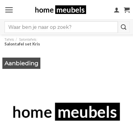
Ga
naar
inhoud
Search
for:
Tafels
/
Salontafels
Salontafel set Kris
Aanbieding