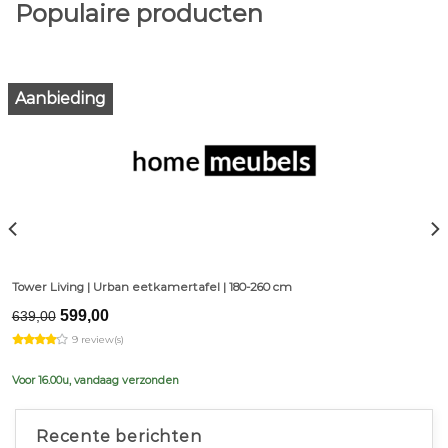
Populaire producten
Aanbieding
Tower Living | Urban eetkamertafel | 180-260 cm
Original
Current
599,00
639,00
price
price
9 review(s)
was:
is:
€639,00.
€599,00.
Voor 16.00u, vandaag verzonden
Recente berichten