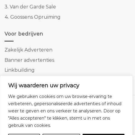
3.
Van der Garde Sale
4.
Goossens Opruiming
Voor bedrijven
Zakelijk Adverteren
Banner advertenties
Linkbuilding
SEO copywriting
Wij waarderen uw privacy
We gebruiken cookies om uw browse-ervaring te
verbeteren, gepersonaliseerde advertenties of inhoud
weer te geven en ons verkeer te analyseren. Door op
"Alles accepteren" te klikken, stemt u in met ons
Klantenservice
Cookies
Privacybeleid
Disclaimer
gebruik van cookies.
© 2026 -
Homemeubels.nl