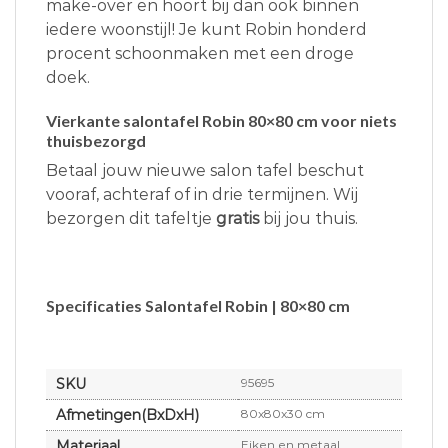
make-over en hoort bij dan ook binnen
iedere woonstijl! Je kunt Robin honderd
procent schoonmaken met een droge
doek.
Vierkante salontafel Robin 80×80 cm voor niets
thuisbezorgd
Betaal jouw nieuwe salon tafel beschut
vooraf, achteraf of in drie termijnen. Wij
bezorgen dit tafeltje
gratis
bij jou thuis.
Specificaties Salontafel Robin | 80×80 cm
SKU
95695
Afmetingen(BxDxH)
80x80x30 cm
Materiaal
Eiken en metaal