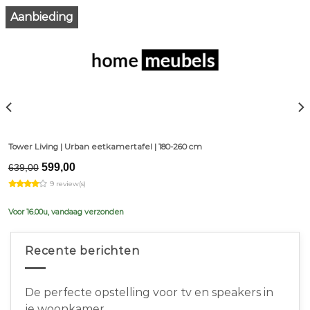
Aanbieding
Tower Living | Urban eetkamertafel | 180-260 cm
Original
Current
599,00
639,00
price
price
9 review(s)
was:
is:
€639,00.
€599,00.
Voor 16.00u, vandaag verzonden
Recente berichten
De perfecte opstelling voor tv en speakers in
je woonkamer