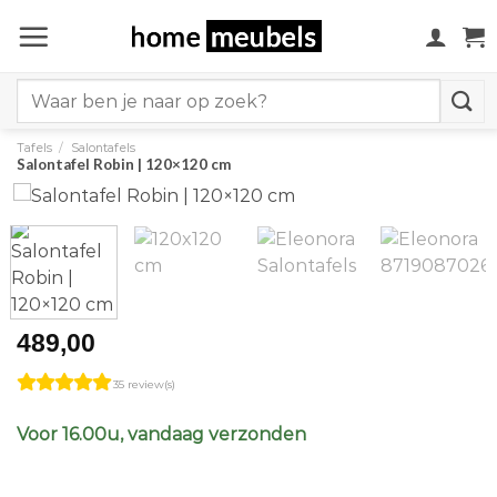
Ga
naar
inhoud
Search
for:
Tafels
/
Salontafels
Salontafel Robin | 120×120 cm
489,00
35 review(s)
Voor 16.00u, vandaag verzonden