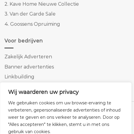
2.
Kave Home Nieuwe Collectie
3.
Van der Garde Sale
4.
Goossens Opruiming
Voor bedrijven
Zakelijk Adverteren
Banner advertenties
Linkbuilding
SEO copywriting
Wij waarderen uw privacy
We gebruiken cookies om uw browse-ervaring te
verbeteren, gepersonaliseerde advertenties of inhoud
weer te geven en ons verkeer te analyseren. Door op
"Alles accepteren" te klikken, stemt u in met ons
Klantenservice
Cookies
Privacybeleid
Disclaimer
gebruik van cookies.