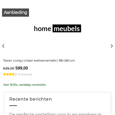
Aanbieding
Tower Living | Urban eetkamertafel | 180-260 cm
Original
Current
599,00
639,00
price
price
9 review(s)
was:
is:
€639,00.
€599,00.
Voor 16.00u, vandaag verzonden
Recente berichten
De perfecte opstelling voor tv en speakers in