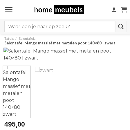
Ga
naar
inhoud
Search
for:
Tafels
/
Salontafels
Salontafel Mango massief met metalen poot 140×80 | zwart
495,00