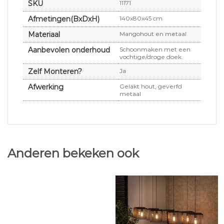
SKU
11171
Afmetingen(BxDxH)
140x80x45 cm
Materiaal
Mangohout en metaal
Aanbevolen onderhoud
Schoonmaken met een
vochtige/droge doek.
Zelf Monteren?
Ja
Afwerking
Gelakt hout, geverfd
metaal
Anderen bekeken ook