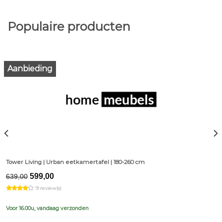
Populaire producten
Aanbieding
Tower Living | Urban eetkamertafel | 180-260 cm
Original
Current
599,00
639,00
price
price
9 review(s)
was:
is:
€639,00.
€599,00.
Voor 16.00u, vandaag verzonden