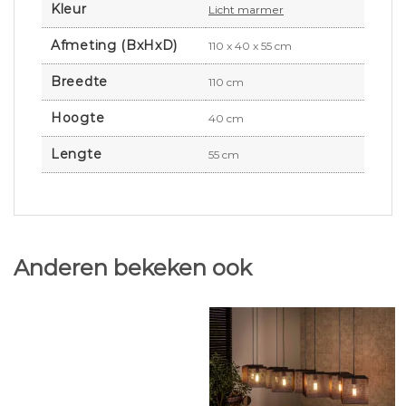
Kleur
Licht marmer
Afmeting (BxHxD)
110 x 40 x 55 cm
Breedte
110 cm
Hoogte
40 cm
Lengte
55 cm
Anderen bekeken ook