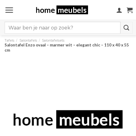
Ga
naar
inhoud
Search
for:
Tafels
/
Salontafels
/
Salontafelsets
Salontafel Enzo ovaal – marmer wit – elegant chic – 110 x 40 x 55
cm