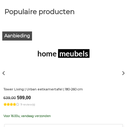
Populaire producten
Aanbieding
Tower Living | Urban eetkamertafel | 180-260 cm
Original
Current
599,00
639,00
price
price
9 review(s)
was:
is:
€639,00.
€599,00.
Voor 16.00u, vandaag verzonden