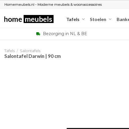
Ga
Homemeubels.nl - Moderne meubels & woonaccessoires
naar
inhoud
Tafels
Stoelen
Bank
Bezorging in NL & BE
Tafels
/
Salontafels
Salontafel Darwin | 90 cm