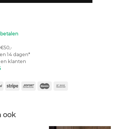
 betalen
€50,-
en 14 dagen*
en klanten
6
 ook