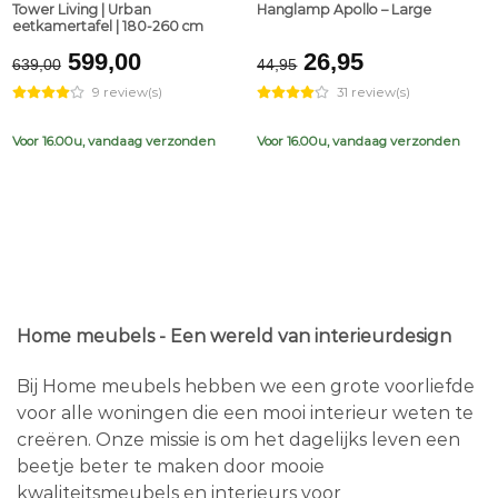
Tower Living | Urban
Hanglamp Apollo – Large
eetkamertafel | 180-260 cm
Original
Current
Original
Current
599,00
26,95
639,00
44,95
price
price
price
price
9 review(s)
31 review(s)
was:
is:
was:
is:
€639,00.
€599,00.
€44,95.
€26,95.
Voor 16.00u, vandaag verzonden
Voor 16.00u, vandaag verzonden
Home meubels - Een wereld van interieurdesign
Bij Home meubels hebben we een grote voorliefde
voor alle woningen die een mooi interieur weten te
creëren. Onze missie is om het dagelijks leven een
beetje beter te maken door mooie
kwaliteitsmeubels en interieurs voor