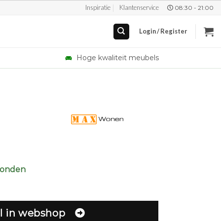
Inspiratie
Klantenservice
08:30 - 21:00
Login / Register
Hoge kwaliteit meubels
zonden
l in webshop