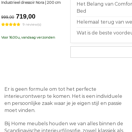
Industrieel dressoir Nora | 200 cm
Het Belang van Comfort
Bed
Original
Current
719,00
999,00
price
price
Helemaal terug van weg
9 review(s)
was:
is:
Wat is de beste voorde
€999,00.
€719,00.
Voor 16.00u, vandaag verzonden
Er is geen formule om tot het perfecte
interieurontwerp te komen. Het is een individuele
en persoonlijke zaak waar je je eigen stijl en passie
moet vinden.
Bij Home meubels houden we van alles binnen de
Scandinavische interieurfilosofie, zowel klassiek als