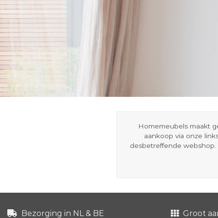
Homemeubels maakt gebru
aankoop via onze link
desbetreffende webshop. 
Bezorging in NL & BE
Groot aa