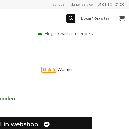
Inspiratie
Klantenservice
08:30 - 21:00
Login / Register
Hoge kwaliteit meubels
zonden
l in webshop