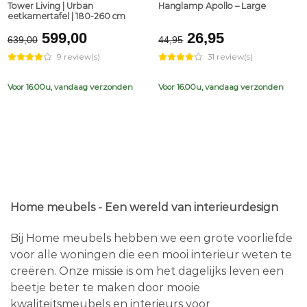
Tower Living | Urban
Hanglamp Apollo – Large
eetkamertafel | 180-260 cm
Original
Current
Original
Current
599,00
26,95
639,00
44,95
price
price
price
price
9 review(s)
31 review(s)
was:
is:
was:
is:
€639,00.
€599,00.
€44,95.
€26,95.
Voor 16.00u, vandaag verzonden
Voor 16.00u, vandaag verzonden
Home meubels - Een wereld van interieurdesign
Bij Home meubels hebben we een grote voorliefde
voor alle woningen die een mooi interieur weten te
creëren. Onze missie is om het dagelijks leven een
beetje beter te maken door mooie
kwaliteitsmeubels en interieurs voor