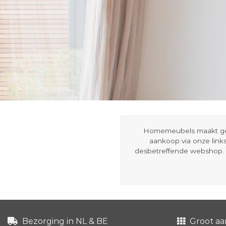
Homemeubels maakt gebru
aankoop via onze link
desbetreffende webshop. 
Bezorging in NL & BE
Groot aa