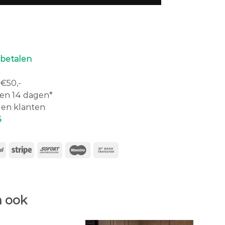
 betalen
€50,-
en 14 dagen*
en klanten
6
 ook