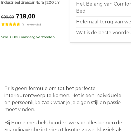
Industrieel dressoir Nora | 200 cm
Het Belang van Comfort
Bed
Original
Current
719,00
999,00
price
price
Helemaal terug van weg
9 review(s)
was:
is:
Wat is de beste voorde
€999,00.
€719,00.
Voor 16.00u, vandaag verzonden
Er is geen formule om tot het perfecte
interieurontwerp te komen. Het is een individuele
en persoonlijke zaak waar je je eigen stijl en passie
moet vinden.
Bij Home meubels houden we van alles binnen de
Scandinavische interieurfilosofie, zowel klassiek als