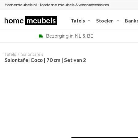
Ga
Homemeubels.nl - Moderne meubels & woonaccessoires
naar
inhoud
Tafels
Stoelen
Bank
Bezorging in NL & BE
Tafels
/
Salontafels
Salontafel Coco | 70 cm | Set van 2