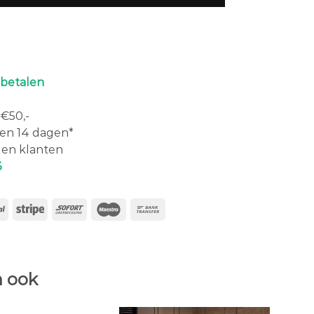
 betalen
€50,-
en 14 dagen*
en klanten
6
 ook