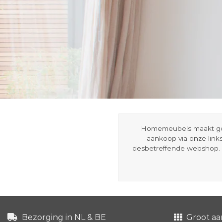
Homemeubels maakt gebru
aankoop via onze link
desbetreffende webshop. 
Bezorging in NL & BE
Groot aa