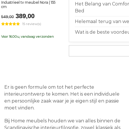
Industrieel tv meubel Nora | 155
Het Belang van Comfort
cm
Bed
Original
Current
389,00
549,00
price
price
Helemaal terug van weg
15 review(s)
was:
is:
Wat is de beste voorde
€549,00.
€389,00.
Voor 16.00u, vandaag verzonden
Er is geen formule om tot het perfecte
interieurontwerp te komen. Het is een individuele
en persoonlijke zaak waar je je eigen stijl en passie
moet vinden.
Bij Home meubels houden we van alles binnen de
Scandinavische interieurfilosofie, zowel klassiek als