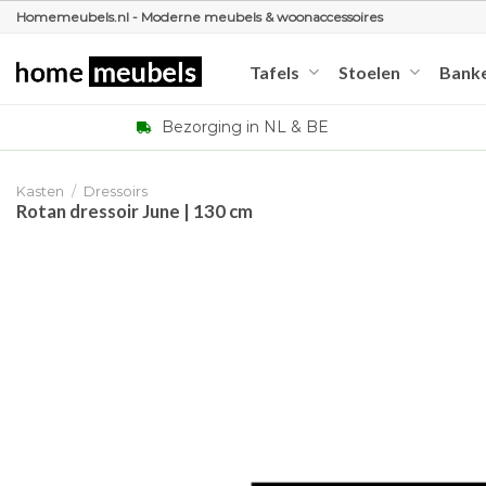
Ga
Homemeubels.nl - Moderne meubels & woonaccessoires
naar
inhoud
Tafels
Stoelen
Bank
Bezorging in NL & BE
Kasten
/
Dressoirs
Rotan dressoir June | 130 cm