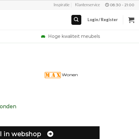
Inspiratie
Klantenservice
08:30 - 21:00
Login / Register
Hoge kwaliteit meubels
zonden
l in webshop