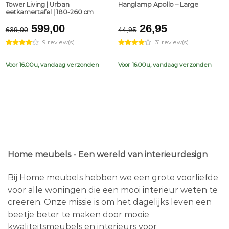
Tower Living | Urban
Hanglamp Apollo – Large
eetkamertafel | 180-260 cm
Original
Current
Original
Current
599,00
26,95
639,00
44,95
price
price
price
price
9 review(s)
31 review(s)
was:
is:
was:
is:
€639,00.
€599,00.
€44,95.
€26,95.
Voor 16.00u, vandaag verzonden
Voor 16.00u, vandaag verzonden
Home meubels - Een wereld van interieurdesign
Bij Home meubels hebben we een grote voorliefde
voor alle woningen die een mooi interieur weten te
creëren. Onze missie is om het dagelijks leven een
beetje beter te maken door mooie
kwaliteitsmeubels en interieurs voor