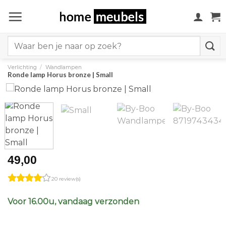
Ga
naar
inhoud
Search
for:
Verlichting
/
Wandlampen
Ronde lamp Horus bronze | Small
49,00
20 review(s)
Voor 16.00u, vandaag verzonden