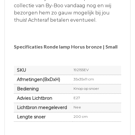
collectie van By-Boo vandaag nog en wij
bezorgen hem zo gauw mogelijk bij jou
thuis! Achteraf betalen eventueel.
Specificaties Ronde lamp Horus bronze | Small
SKU
192155EV
Afmetingen(BxDxH)
35x35x11 cm
Bediening
Knop op snoer
Advies Lichtbron
E27
Lichtbron meegeleverd
Nee
Lengte snoer
200 cm