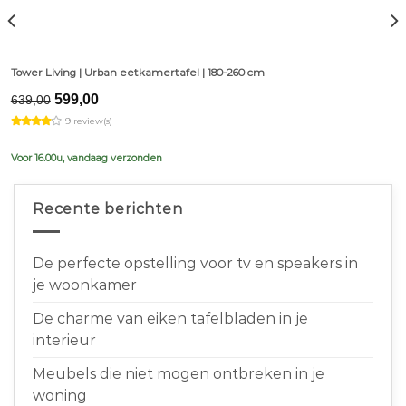
Tower Living | Urban eetkamertafel | 180-260 cm
Original
Current
599,00
639,00
price
price
9 review(s)
was:
is:
€639,00.
€599,00.
Voor 16.00u, vandaag verzonden
Recente berichten
De perfecte opstelling voor tv en speakers in
je woonkamer
De charme van eiken tafelbladen in je
interieur
Meubels die niet mogen ontbreken in je
woning