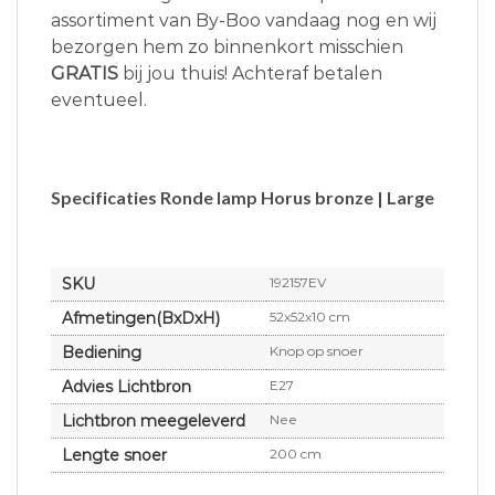
assortiment van By-Boo vandaag nog en wij
bezorgen hem zo binnenkort misschien
GRATIS
bij jou thuis! Achteraf betalen
eventueel.
Specificaties Ronde lamp Horus bronze | Large
SKU
192157EV
Afmetingen(BxDxH)
52x52x10 cm
Bediening
Knop op snoer
Advies Lichtbron
E27
Lichtbron meegeleverd
Nee
Lengte snoer
200 cm