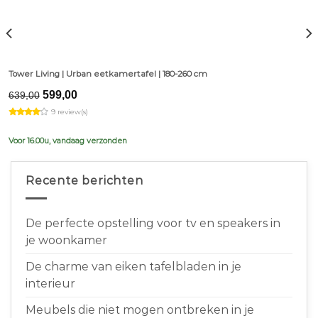
Tower Living | Urban eetkamertafel | 180-260 cm
Original
Current
599,00
639,00
price
price
9 review(s)
was:
is:
€639,00.
€599,00.
Voor 16.00u, vandaag verzonden
Recente berichten
De perfecte opstelling voor tv en speakers in
je woonkamer
De charme van eiken tafelbladen in je
interieur
Meubels die niet mogen ontbreken in je