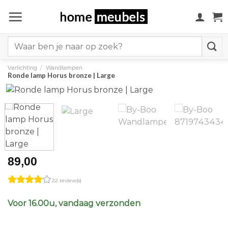
Ga
naar
inhoud
Search
for:
Verlichting
/
Wandlampen
Ronde lamp Horus bronze | Large
89,00
22 review(s)
Voor 16.00u, vandaag verzonden