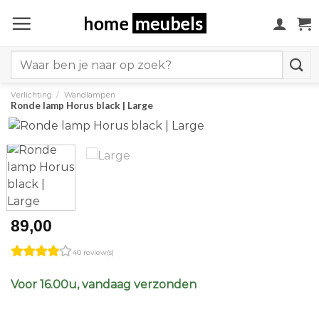
Ga
naar
inhoud
Search
for:
Verlichting
/
Wandlampen
Ronde lamp Horus black | Large
89,00
40 review(s)
Voor 16.00u, vandaag verzonden