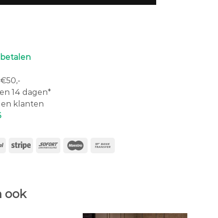
 betalen
€50,-
en 14 dagen*
en klanten
6
 ook