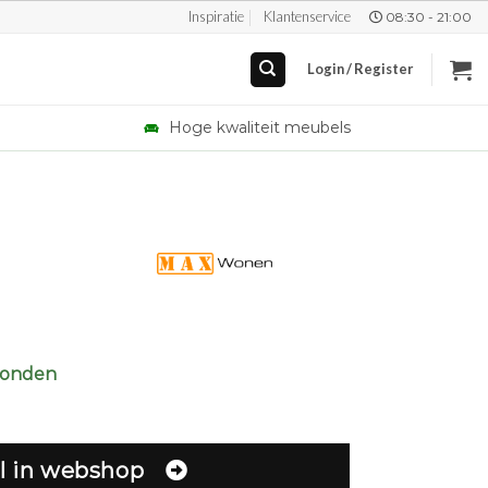
Inspiratie
Klantenservice
08:30 - 21:00
Login / Register
Hoge kwaliteit meubels
zonden
l in webshop