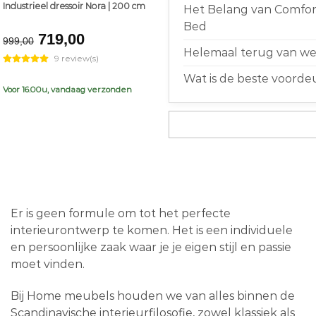
Industrieel dressoir Nora | 200 cm
Het Belang van Comfort
Bed
Original
Current
719,00
999,00
price
price
Helemaal terug van weg
9 review(s)
was:
is:
Wat is de beste voorde
€999,00.
€719,00.
Voor 16.00u, vandaag verzonden
Er is geen formule om tot het perfecte
interieurontwerp te komen. Het is een individuele
en persoonlijke zaak waar je je eigen stijl en passie
moet vinden.
Bij Home meubels houden we van alles binnen de
Scandinavische interieurfilosofie, zowel klassiek als