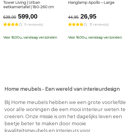
Tower Living | Urban
Hanglamp Apollo – Large
eetkamertafel | 180-260 cm
Original
Current
Original
Current
599,00
26,95
639,00
44,95
price
price
price
price
9 review(s)
31 review(s)
was:
is:
was:
is:
€639,00.
€599,00.
€44,95.
€26,95.
Voor 16.00u, vandaag verzonden
Voor 16.00u, vandaag verzonden
Home meubels - Een wereld van interieurdesign
Bij Home meubels hebben we een grote voorliefde
voor alle woningen die een mooi interieur weten te
creëren. Onze missie is om het dagelijks leven een
beetje beter te maken door mooie
kwaliteitsmeubels en interieurs voor