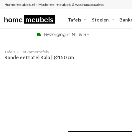
Ga
Homemeubels.nl - Moderne meubels & woonaccessoires
naar
inhoud
Tafels
Stoelen
Bank
Bezorging in NL & BE
Tafels
/
Eetkamertafels
Ronde eettafel Kala | Ø150 cm