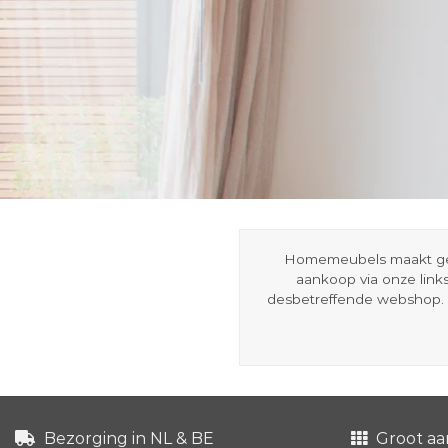
Homemeubels maakt gebru
aankoop via onze link
desbetreffende webshop. 
Bezorging in NL & BE
Groot aa