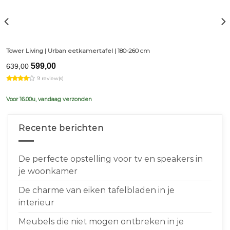
Tower Living | Urban eetkamertafel | 180-260 cm
Original
Current
599,00
639,00
price
price
9 review(s)
was:
is:
€639,00.
€599,00.
Voor 16.00u, vandaag verzonden
Recente berichten
De perfecte opstelling voor tv en speakers in
je woonkamer
De charme van eiken tafelbladen in je
interieur
Meubels die niet mogen ontbreken in je