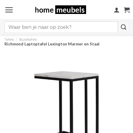
Ga
naar
inhoud
Search
for:
Tafels
/
Bijzettafels
Richmond Laptoptafel Lexington Marmer en Staal