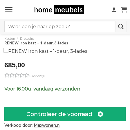
Ga
naar
inhoud
Search
for:
Kasten
/
Dressoirs
RENEW Iron kast – 1-deur, 3-lades
685,00
0 review(s)
Voor 16.00u, vandaag verzonden
Controleer de voorraad
Verkoop door:
Maxwonen.nl