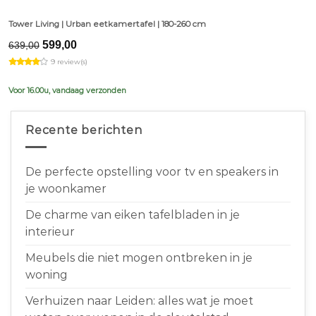
Tower Living | Urban eetkamertafel | 180-260 cm
Original
Current
599,00
639,00
price
price
9 review(s)
was:
is:
€639,00.
€599,00.
Voor 16.00u, vandaag verzonden
Recente berichten
De perfecte opstelling voor tv en speakers in
je woonkamer
De charme van eiken tafelbladen in je
interieur
Meubels die niet mogen ontbreken in je
woning
Verhuizen naar Leiden: alles wat je moet