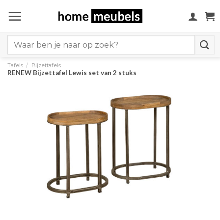
Ga
naar
inhoud
Search
for:
Tafels
/
Bijzettafels
RENEW Bijzettafel Lewis set van 2 stuks