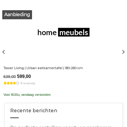
Aanbieding
Tower Living | Urban eetkamertafel | 180-260 cm
Original
Current
599,00
639,00
price
price
9 review(s)
was:
is:
€639,00.
€599,00.
Voor 16.00u, vandaag verzonden
Recente berichten