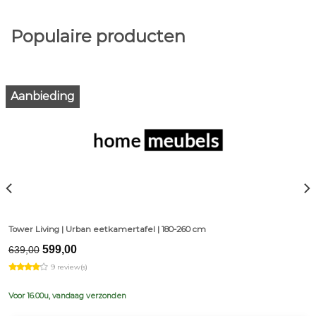
Populaire producten
Aanbieding
Tower Living | Urban eetkamertafel | 180-260 cm
Original
Current
599,00
639,00
price
price
9 review(s)
was:
is:
€639,00.
€599,00.
Voor 16.00u, vandaag verzonden