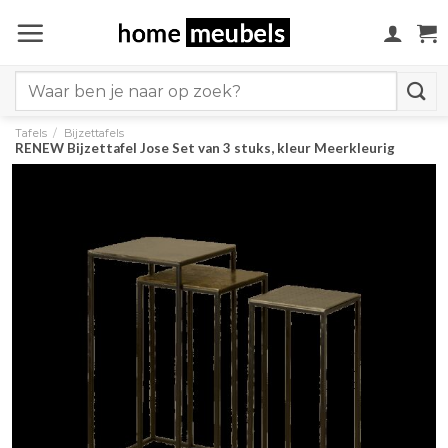
Ga
naar
inhoud
Search
for:
Tafels
/
Bijzettafels
RENEW Bijzettafel Jose Set van 3 stuks, kleur Meerkleurig