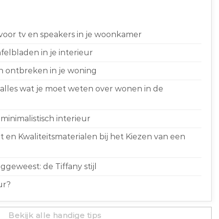
 voor tv en speakers in je woonkamer
elbladen in je interieur
n ontbreken in je woning
 alles wat je moet weten over wonen in de
minimalistisch interieur
 en Kwaliteitsmaterialen bij het Kiezen van een
geweest: de Tiffany stijl
ur?
Bekijk alle handige tips