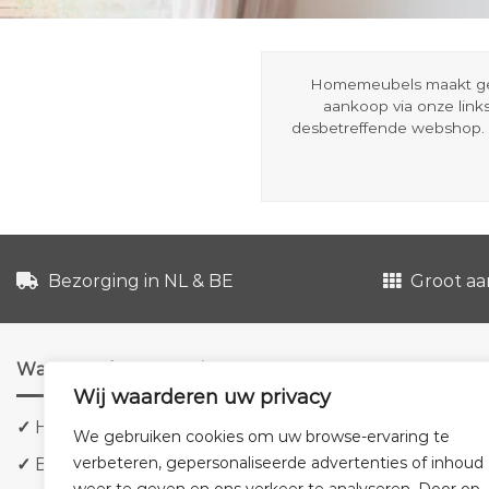
Homemeubels maakt gebru
aankoop via onze link
desbetreffende webshop. 
Bezorging in NL & BE
Groot aa
Waarom shoppen via ons?
Wij waarderen uw privacy
✓
Hoge kwaliteit meubels
We gebruiken cookies om uw browse-ervaring te
verbeteren, gepersonaliseerde advertenties of inhoud
✓
Bezorging in NL & BE