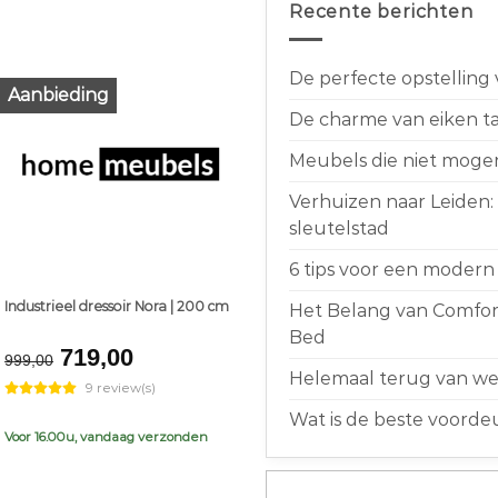
Recente berichten
De perfecte opstelling
Aanbieding
De charme van eiken taf
Meubels die niet moge
Verhuizen naar Leiden:
sleutelstad
6 tips voor een modern 
Industrieel dressoir Nora | 200 cm
Het Belang van Comfort
Bed
Original
Current
719,00
999,00
price
price
Helemaal terug van weg
9 review(s)
was:
is:
Wat is de beste voorde
€999,00.
€719,00.
Voor 16.00u, vandaag verzonden