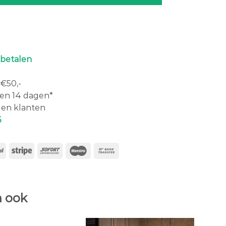
 betalen
€50,-
en 14 dagen*
en klanten
6
 ook