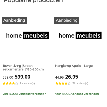
Populaire producten
Aanbieding
Aanbieding
Tower Living | Urban
Hanglamp Apollo – Large
eetkamertafel | 180-260 cm
Original
Current
Original
Current
599,00
26,95
639,00
44,95
price
price
price
price
9 review(s)
31 review(s)
was:
is:
was:
is:
€639,00.
€599,00.
€44,95.
€26,95.
Voor 16.00u, vandaag verzonden
Voor 16.00u, vandaag verzonden