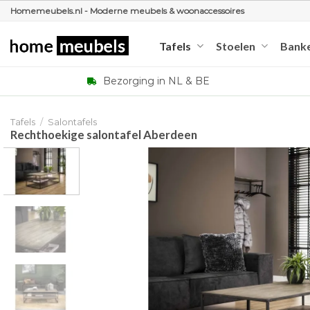
Ga
Homemeubels.nl - Moderne meubels & woonaccessoires
naar
inhoud
Tafels
Stoelen
Bank
Bezorging in NL & BE
Tafels
/
Salontafels
Rechthoekige salontafel Aberdeen