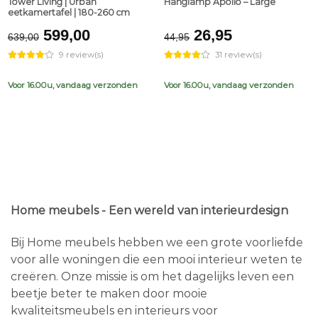
Tower Living | Urban
Hanglamp Apollo – Large
eetkamertafel | 180-260 cm
Original
Current
Original
Current
599,00
26,95
639,00
44,95
price
price
price
price
9 review(s)
31 review(s)
was:
is:
was:
is:
€639,00.
€599,00.
€44,95.
€26,95.
Voor 16.00u, vandaag verzonden
Voor 16.00u, vandaag verzonden
Home meubels - Een wereld van interieurdesign
Bij Home meubels hebben we een grote voorliefde
voor alle woningen die een mooi interieur weten te
creëren. Onze missie is om het dagelijks leven een
beetje beter te maken door mooie
kwaliteitsmeubels en interieurs voor