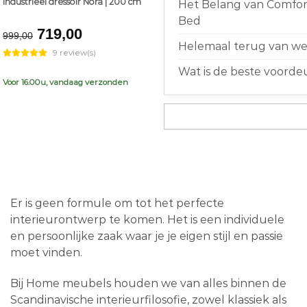
Industrieel dressoir Nora | 200 cm
Het Belang van Comfort
Bed
Original
Current
719,00
999,00
price
price
Helemaal terug van weg
9 review(s)
was:
is:
Wat is de beste voorde
€999,00.
€719,00.
Voor 16.00u, vandaag verzonden
Er is geen formule om tot het perfecte
interieurontwerp te komen. Het is een individuele
en persoonlijke zaak waar je je eigen stijl en passie
moet vinden.
Bij Home meubels houden we van alles binnen de
Scandinavische interieurfilosofie, zowel klassiek als