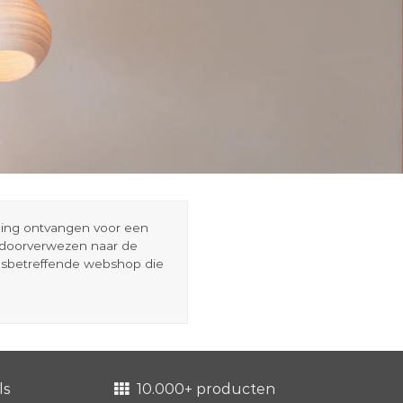
eding ontvangen voor een
r doorverwezen naar de
esbetreffende webshop die
ls
10.000+ producten