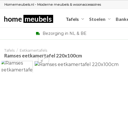
Ga
Homemeubels.nl - Moderne meubels & woonaccessoires
naar
inhoud
Tafels
Stoelen
Bank
Bezorging in NL & BE
Tafels
/
Eetkamertafels
Ramses eetkamertafel 220x100cm