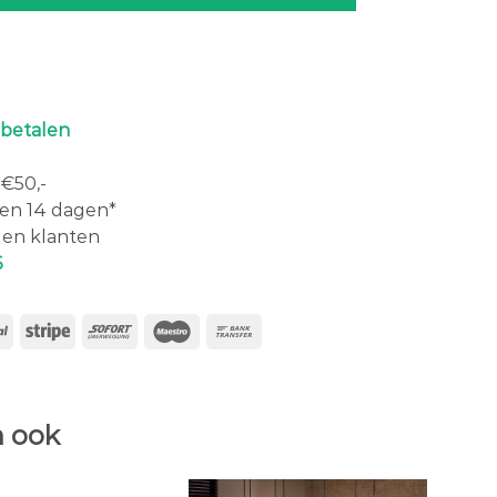
 betalen
€50,-
en 14 dagen*
en klanten
6
 ook