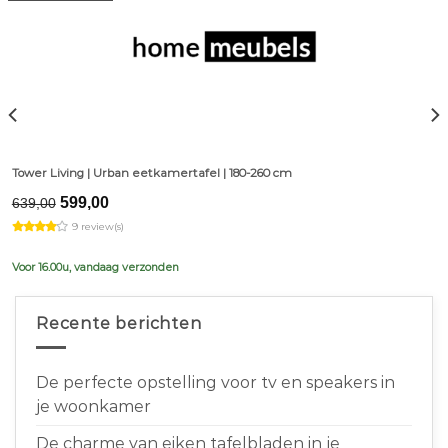
Tower Living | Urban eetkamertafel | 180-260 cm
Original
Current
599,00
639,00
price
price
9 review(s)
was:
is:
€639,00.
€599,00.
Voor 16.00u, vandaag verzonden
Recente berichten
De perfecte opstelling voor tv en speakers in
je woonkamer
De charme van eiken tafelbladen in je