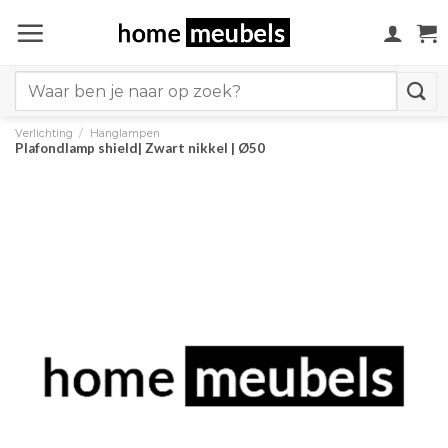
Ga
naar
inhoud
Search
for:
Verlichting
/
Hanglampen
Plafondlamp shield| Zwart nikkel | Ø50