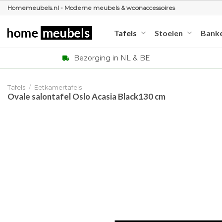
Ga
Homemeubels.nl - Moderne meubels & woonaccessoires
naar
inhoud
Tafels
Stoelen
Bank
Bezorging in NL & BE
Tafels
/
Eetkamertafels
Ovale salontafel Oslo Acasia Black130 cm