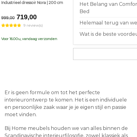
Industrieel dressoir Nora | 200 cm
Het Belang van Comfort
Bed
Original
Current
719,00
999,00
price
price
Helemaal terug van weg
9 review(s)
was:
is:
Wat is de beste voorde
€999,00.
€719,00.
Voor 16.00u, vandaag verzonden
Er is geen formule om tot het perfecte
interieurontwerp te komen. Het is een individuele
en persoonlijke zaak waar je je eigen stijl en passie
moet vinden.
Bij Home meubels houden we van alles binnen de
Scandinavische interieurfilosofie, zowel klassiek als