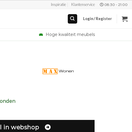
Inspiratie
Klantenservice
08:30 - 21:00
Login / Register
Hoge kwaliteit meubels
zonden
l in webshop