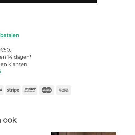
 betalen
€50,-
en 14 dagen*
en klanten
6
 ook