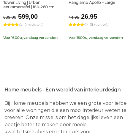
Tower Living | Urban
Hanglamp Apollo – Large
eetkamertafel | 180-260 cm
Original
Current
Original
Current
599,00
26,95
639,00
44,95
price
price
price
price
9 review(s)
31 review(s)
was:
is:
was:
is:
€639,00.
€599,00.
€44,95.
€26,95.
Voor 16.00u, vandaag verzonden
Voor 16.00u, vandaag verzonden
Home meubels - Een wereld van interieurdesign
Bij Home meubels hebben we een grote voorliefde
voor alle woningen die een mooi interieur weten te
creëren. Onze missie is om het dagelijks leven een
beetje beter te maken door mooie
kwaliteitsmeubels en interieurs voor