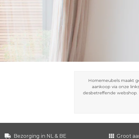
Homemeubels maakt gebru
aankoop via onze link
desbetreffende webshop. 
Bezorging in NL & BE
Groot aa