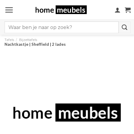
Ga
naar
inhoud
Search
for:
Tafels
/
Bijzettafels
Nachtkastje | Sheffield | 2 lades