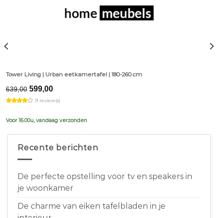
Tower Living | Urban eetkamertafel | 180-260 cm
Original
Current
599,00
639,00
price
price
9 review(s)
was:
is:
€639,00.
€599,00.
Voor 16.00u, vandaag verzonden
Recente berichten
De perfecte opstelling voor tv en speakers in
je woonkamer
De charme van eiken tafelbladen in je
interieur