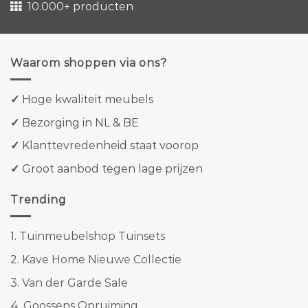
10.000+ producten
Waarom shoppen via ons?
✓
Hoge kwaliteit meubels
✓
Bezorging in NL & BE
✓
Klanttevredenheid staat voorop
✓
Groot aanbod tegen lage prijzen
Trending
1.
Tuinmeubelshop Tuinsets
2.
Kave Home Nieuwe Collectie
3.
Van der Garde Sale
4.
Goossens Opruiming