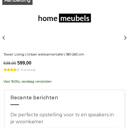
Aanbieding
Tower Living | Urban eetkamertafel | 180-260 cm
Original
Current
599,00
639,00
price
price
9 review(s)
was:
is:
€639,00.
€599,00.
Voor 16.00u, vandaag verzonden
Recente berichten
De perfecte opstelling voor tv en speakers in
je woonkamer