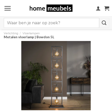
Ga
naar
inhoud
Search
for:
Verlichting
/
Vloerlampen
Metalen vloerlamp | Bowdon 5L