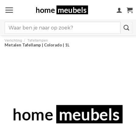
Ga
naar
inhoud
Search
for:
Verlichting
/
Tafellampen
Metalen Tafellamp | Colorado | 1L