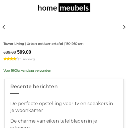
Tower Living | Urban eetkamertafel | 180-260 cm
Original
Current
599,00
639,00
price
price
9 review(s)
was:
is:
€639,00.
€599,00.
Voor 16.00u, vandaag verzonden
Recente berichten
De perfecte opstelling voor tv en speakers in
je woonkamer
De charme van eiken tafelbladen in je
interieur