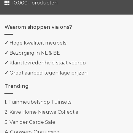
10.000+ producten
Waarom shoppen via ons?
✓
Hoge kwaliteit meubels
✓
Bezorging in NL & BE
✓
Klanttevredenheid staat voorop
✓
Groot aanbod tegen lage prijzen
Trending
1.
Tuinmeubelshop Tuinsets
2.
Kave Home Nieuwe Collectie
3.
Van der Garde Sale
4.
Goossens Opruiming