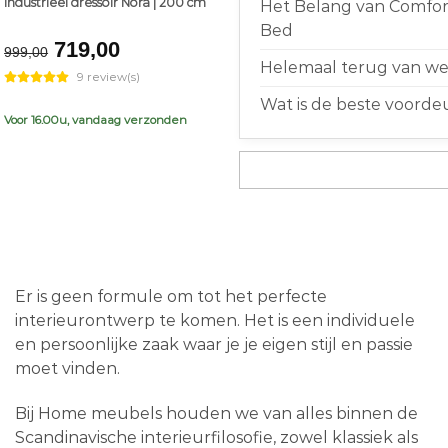
Industrieel dressoir Nora | 200 cm
Het Belang van Comfort
Bed
Original
Current
719,00
999,00
price
price
Helemaal terug van weg
9 review(s)
was:
is:
Wat is de beste voorde
€999,00.
€719,00.
Voor 16.00u, vandaag verzonden
Er is geen formule om tot het perfecte
interieurontwerp te komen. Het is een individuele
en persoonlijke zaak waar je je eigen stijl en passie
moet vinden.
Bij Home meubels houden we van alles binnen de
Scandinavische interieurfilosofie, zowel klassiek als