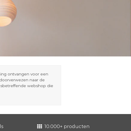
eding ontvangen voor een
r doorverwezen naar de
esbetreffende webshop die
ls
10.000+ producten