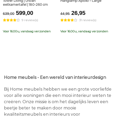
Tower Living | Urban
Hanglamp Apollo – Large
eetkamertafel | 180-260 cm
Original
Current
Original
Current
599,00
26,95
639,00
44,95
price
price
price
price
9 review(s)
31 review(s)
was:
is:
was:
is:
€639,00.
€599,00.
€44,95.
€26,95.
Voor 16.00u, vandaag verzonden
Voor 16.00u, vandaag verzonden
Home meubels - Een wereld van interieurdesign
Bij Home meubels hebben we een grote voorliefde
voor alle woningen die een mooi interieur weten te
creëren. Onze missie is om het dagelijks leven een
beetje beter te maken door mooie
kwaliteitsmeubels en interieurs voor