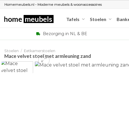
Ga
Homemeubels.nl - Moderne meubels & woonaccessoires
naar
inhoud
Tafels
Stoelen
Bank
Bezorging in NL & BE
Stoelen
/
Eetkamerstoelen
Mace velvet stoel met armleuning zand