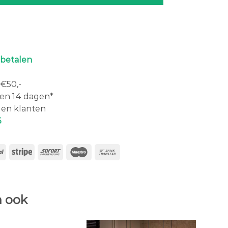
 betalen
€50,-
en 14 dagen*
en klanten
6
 ook