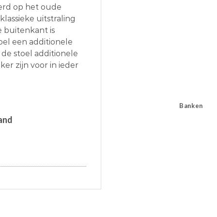
eerd op het oude
lassieke uitstraling
e buitenkant is
oel een additionele
 de stoel additionele
er zijn voor in ieder
Banken
zand