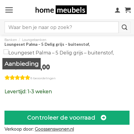
Ga
naar
inhoud
Search
for:
Banken
/
Loungebanken
Loungeset Palma – 5 Delig grijs – buitenstof,
Aanbieding
Original
Current
3.111,00
3.889,00
price
price
8 beoordelingen
was:
is:
€3.889,00.
€3.111,00.
Levertijd: 1-3 weken
Controleer de voorraad
Verkoop door:
Goossenswonen.nl