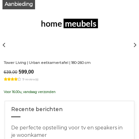
Aanbieding
Tower Living | Urban eetkamertafel | 180-260 cm
Original
Current
599,00
639,00
price
price
9 review(s)
was:
is:
€639,00.
€599,00.
Voor 16.00u, vandaag verzonden
Recente berichten
De perfecte opstelling voor tv en speakers in
je woonkamer