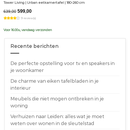
Tower Living | Urban eetkamertafel | 180-260 cm
Original
Current
599,00
639,00
price
price
9 review(s)
was:
is:
€639,00.
€599,00.
Voor 16.00u, vandaag verzonden
Recente berichten
De perfecte opstelling voor tv en speakers in
je woonkamer
De charme van eiken tafelbladen in je
interieur
Meubels die niet mogen ontbreken in je
woning
Verhuizen naar Leiden: alles wat je moet
weten over wonen in de sleutelstad