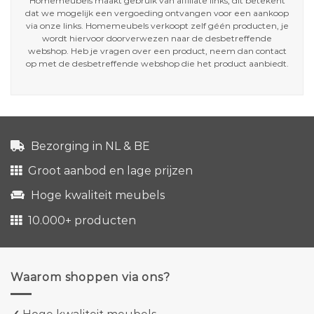
Homemeubels maakt gebruik van affiliate links, dit betekent
dat we mogelijk een vergoeding ontvangen voor een aankoop
via onze links. Homemeubels verkoopt zelf géén producten, je
wordt hiervoor doorverwezen naar de desbetreffende
webshop. Heb je vragen over een product, neem dan contact
op met de desbetreffende webshop die het product aanbiedt.
Bezorging in NL & BE
Groot aanbod en lage prijzen
Hoge kwaliteit meubels
10.000+ producten
Waarom shoppen via ons?