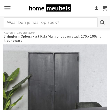
Ga
naar
inhoud
Search
for:
Kasten
/
Opbergkasten
Livingfurn Opbergkast Kala Mangohout en staal, 170 x 100cm,
kleur zwart