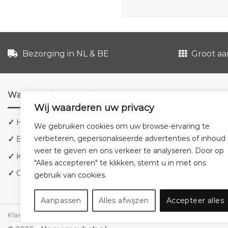
Bezorging in NL & BE
Groot aa
Waarom shoppen via ons?
Wij waarderen uw privacy
✓
Hoge kwaliteit meubels
We gebruiken cookies om uw browse-ervaring te
verbeteren, gepersonaliseerde advertenties of inhoud
✓
Bezorging in NL & BE
weer te geven en ons verkeer te analyseren. Door op
✓
Klanttevredenheid staat voorop
"Alles accepteren" te klikken, stemt u in met ons
✓
Groot aanbod tegen lage prijzen
gebruik van cookies.
Aanpassen
Alles afwijzen
Accepteer alles
Klantenservice
Cookies
Privacybeleid
Disclaimer