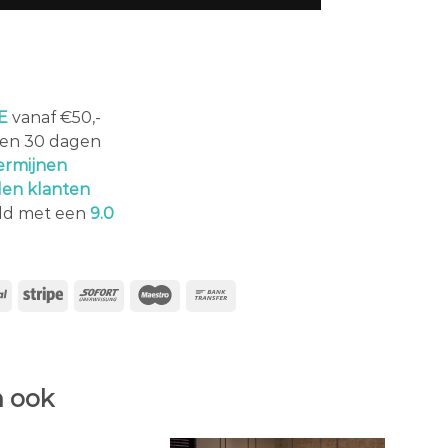
E
vanaf €50,-
en 30 dagen
ermijnen
den klanten
ld met een
9.0
 ook