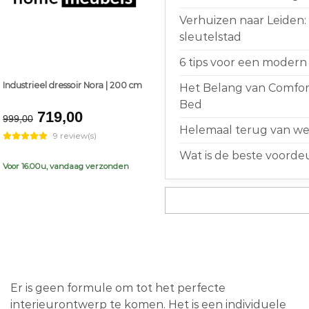
Verhuizen naar Leiden:
sleutelstad
6 tips voor een modern 
Industrieel dressoir Nora | 200 cm
Het Belang van Comfort
Bed
Original
Current
719,00
999,00
price
price
Helemaal terug van weg
9 review(s)
was:
is:
Wat is de beste voorde
€999,00.
€719,00.
Voor 16.00u, vandaag verzonden
Er is geen formule om tot het perfecte
interieurontwerp te komen. Het is een individuele