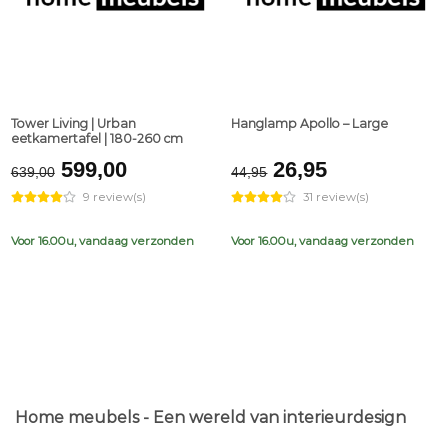
Tower Living | Urban
Hanglamp Apollo – Large
eetkamertafel | 180-260 cm
Original
Current
Original
Current
599,00
26,95
639,00
44,95
price
price
price
price
9 review(s)
31 review(s)
was:
is:
was:
is:
€639,00.
€599,00.
€44,95.
€26,95.
Voor 16.00u, vandaag verzonden
Voor 16.00u, vandaag verzonden
Home meubels - Een wereld van interieurdesign