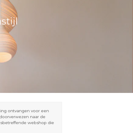
tijl
eding ontvangen voor een
r doorverwezen naar de
esbetreffende webshop die