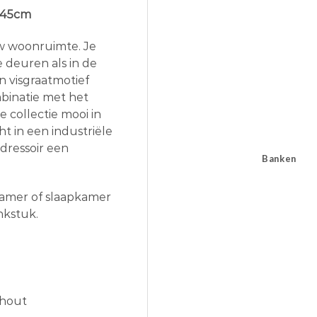
 145cm
uw woonruimte. Je
e deuren als in de
n visgraatmotief
binatie met het
e collectie mooi in
cht in een industriële
 dressoir een
Banken
nkamer of slaapkamer
nkstuk.
khout