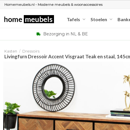
Ga
Homemeubels.nl - Moderne meubels & woonaccessoires
naar
inhoud
Tafels
Stoelen
Bank
Bezorging in NL & BE
Kasten
/
Dressoirs
Livingfurn Dressoir Accent Visgraat Teak en staal, 145c