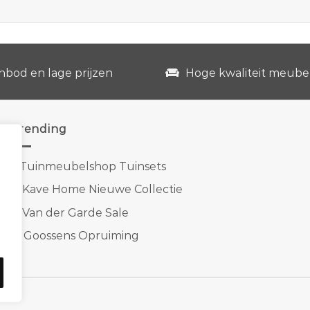
nbod en lage prijzen
Hoge kwaliteit meube
Trending
1.
Tuinmeubelshop Tuinsets
2.
Kave Home Nieuwe Collectie
3.
Van der Garde Sale
4.
Goossens Opruiming