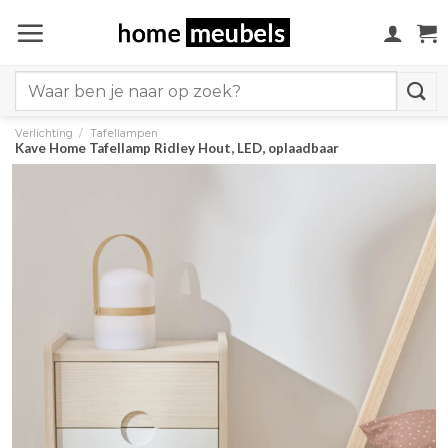
Ga
naar
inhoud
Search
for:
Verlichting
/
Tafellampen
Kave Home Tafellamp Ridley Hout, LED, oplaadbaar