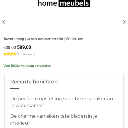
Tower Living | Urban eetkamertafel | 180-260 cm
Original
Current
599,00
639,00
price
price
9 review(s)
was:
is:
€639,00.
€599,00.
Voor 16.00u, vandaag verzonden
Recente berichten
De perfecte opstelling voor tv en speakers in
je woonkamer
De charme van eiken tafelbladen in je
interieur