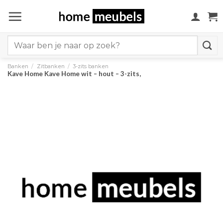
Ga
naar
inhoud
Search
for:
Banken
/
Zitbanken
/
3-zits banken
Kave Home Kave Home wit – hout – 3-zits,