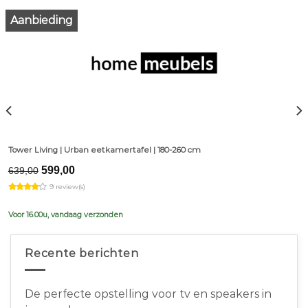
Aanbieding
Tower Living | Urban eetkamertafel | 180-260 cm
Original
Current
599,00
639,00
price
price
9 review(s)
was:
is:
€639,00.
€599,00.
Voor 16.00u, vandaag verzonden
Recente berichten
De perfecte opstelling voor tv en speakers in