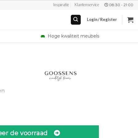
Inspiratie
Klantenservice
08:30 - 21:00
Login / Register
Hoge kwaliteit meubels
rent
e
en
7,00.
eer de voorraad