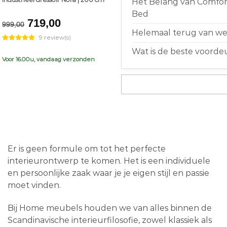
Het Belang van Comfort
Bed
Original
Current
719,00
999,00
price
price
Helemaal terug van weg
9 review(s)
was:
is:
Wat is de beste voorde
€999,00.
€719,00.
Voor 16.00u, vandaag verzonden
Er is geen formule om tot het perfecte
interieurontwerp te komen. Het is een individuele
en persoonlijke zaak waar je je eigen stijl en passie
moet vinden.
Bij Home meubels houden we van alles binnen de
Scandinavische interieurfilosofie, zowel klassiek als