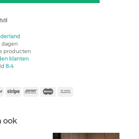
.nl
derland
0 dagen
le producten
den klanten
ld
8.4
 ook