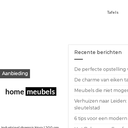
Tafels
Recente berichten
De perfecte opstelling
Aanbieding
De charme van eiken taf
Meubels die niet moge
Verhuizen naar Leiden:
sleutelstad
6 tips voor een modern 
Industrieel dressoir Nora | 200 cm