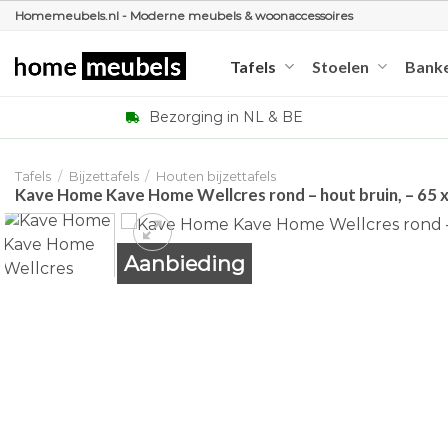
Ga
Homemeubels.nl - Moderne meubels & woonaccessoires
naar
inhoud
Tafels
Stoelen
Bank
Bezorging in NL & BE
Tafels
/
Bijzettafels
/
Houten bijzettafels
Kave Home Kave Home Wellcres rond – hout bruin, – 65 x
Aanbieding