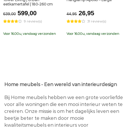
eetkamertafel | 180-260 cm
Original
Current
Original
Current
599,00
26,95
639,00
44,95
price
price
price
price
9 review(s)
31 review(s)
was:
is:
was:
is:
€639,00.
€599,00.
€44,95.
€26,95.
Voor 16.00u, vandaag verzonden
Voor 16.00u, vandaag verzonden
Home meubels - Een wereld van interieurdesign
Bij Home meubels hebben we een grote voorliefde
voor alle woningen die een mooi interieur weten te
creëren. Onze missie is om het dagelijks leven een
beetje beter te maken door mooie
kwaliteitsmeubels en interieurs voor