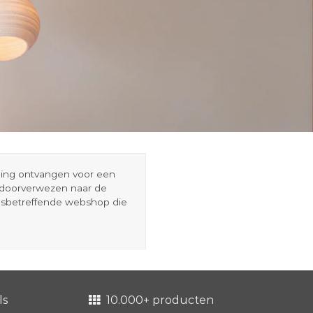
eding ontvangen voor een
r doorverwezen naar de
esbetreffende webshop die
ls
10.000+ producten