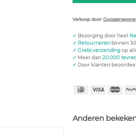
Verkoop door:
Goossenswonen
✓
Bezorging door heel
Ne
✓ Retourneren
binnen 3
✓ Gratis verzending
op al
✓
Meer dan
20.000 tevre
✓
Door klanten beoordee
Anderen bekeken