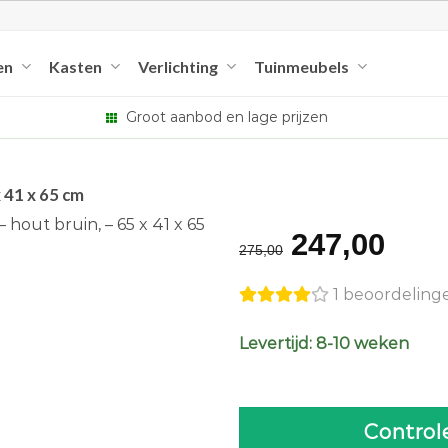
en
Kasten
Verlichting
Tuinmeubels
Groot aanbod en lage prijzen
 41 x 65 cm
Original
Cur
247,00
275,00
price
pric
1 beoordeling
was:
is:
€275,00.
€24
Levertijd: 8-10 weken
Control