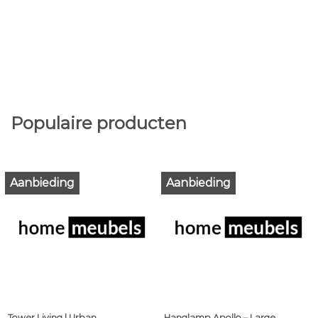
Populaire producten
Aanbieding
Aanbieding
Tower Living | Urban
Hanglamp Apollo – Large