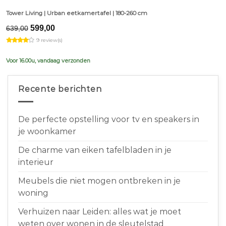
Tower Living | Urban eetkamertafel | 180-260 cm
Original
Current
599,00
639,00
price
price
9 review(s)
was:
is:
€639,00.
€599,00.
Voor 16.00u, vandaag verzonden
Recente berichten
De perfecte opstelling voor tv en speakers in
je woonkamer
De charme van eiken tafelbladen in je
interieur
Meubels die niet mogen ontbreken in je
woning
Verhuizen naar Leiden: alles wat je moet
weten over wonen in de sleutelstad