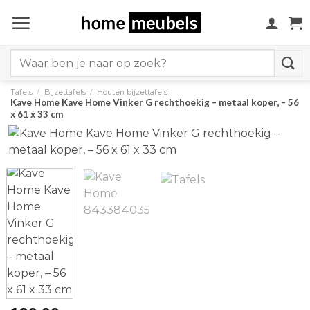
Ga
naar
inhoud
Search
for:
Tafels
/
Bijzettafels
/
Houten bijzettafels
Kave Home Kave Home Vinker G rechthoekig – metaal koper, – 56
x 61 x 33 cm