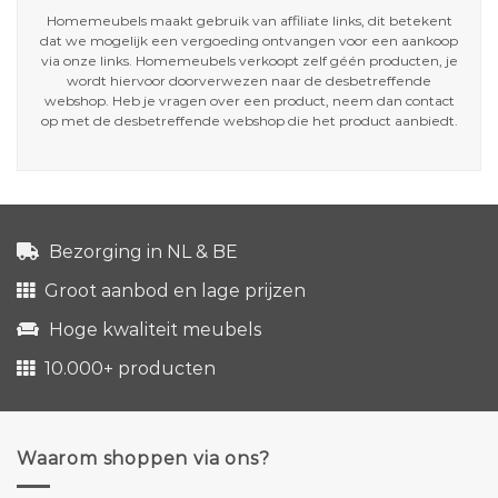
Homemeubels maakt gebruik van affiliate links, dit betekent
dat we mogelijk een vergoeding ontvangen voor een aankoop
via onze links. Homemeubels verkoopt zelf géén producten, je
wordt hiervoor doorverwezen naar de desbetreffende
webshop. Heb je vragen over een product, neem dan contact
op met de desbetreffende webshop die het product aanbiedt.
Bezorging in NL & BE
Groot aanbod en lage prijzen
Hoge kwaliteit meubels
10.000+ producten
Waarom shoppen via ons?