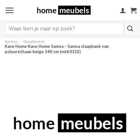
Ga
naar
inhoud
Search
for:
Banken
/
Slaapbanken
Kave Home Kave Home Samsa – Samsa slaapbank van
polyurethaan beige 140 cm (mtk0132)