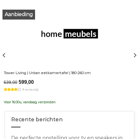
Aanbieding
Tower Living | Urban eetkamertafel | 180-260 cm
Original
Current
599,00
639,00
price
price
9 review(s)
was:
is:
€639,00.
€599,00.
Voor 16.00u, vandaag verzonden
Recente berichten
De perfecte opstelling voor tv en speakers in