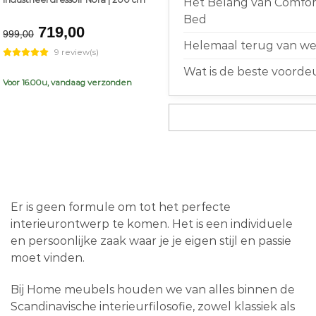
Het Belang van Comfort
Bed
Original
Current
719,00
999,00
price
price
Helemaal terug van weg
9 review(s)
was:
is:
Wat is de beste voorde
€999,00.
€719,00.
Voor 16.00u, vandaag verzonden
Er is geen formule om tot het perfecte
interieurontwerp te komen. Het is een individuele
en persoonlijke zaak waar je je eigen stijl en passie
moet vinden.
Bij Home meubels houden we van alles binnen de
Scandinavische interieurfilosofie, zowel klassiek als