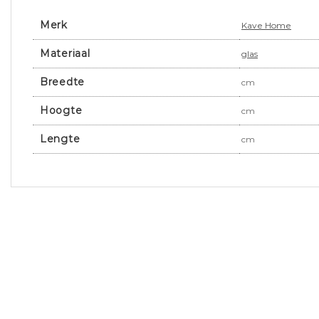
Merk
Kave Home
Materiaal
glas
Breedte
cm
Hoogte
cm
Lengte
cm