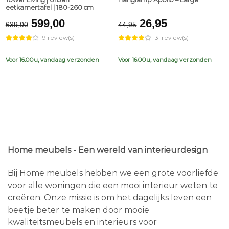
eetkamertafel | 180-260 cm
Original
Current
Original
Current
599,00
26,95
639,00
44,95
price
price
price
price
9 review(s)
31 review(s)
was:
is:
was:
is:
€639,00.
€599,00.
€44,95.
€26,95.
Voor 16.00u, vandaag verzonden
Voor 16.00u, vandaag verzonden
Home meubels - Een wereld van interieurdesign
Bij Home meubels hebben we een grote voorliefde
voor alle woningen die een mooi interieur weten te
creëren. Onze missie is om het dagelijks leven een
beetje beter te maken door mooie
kwaliteitsmeubels en interieurs voor