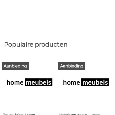
Populaire producten
Aanbieding
Aanbieding
Tower Living | Urban
Hanglamp Apollo – Large