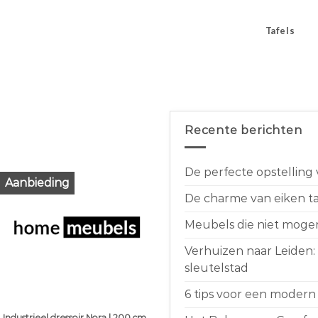
Tafels
Recente berichten
De perfecte opstelling
Aanbieding
De charme van eiken taf
Meubels die niet moge
Verhuizen naar Leiden:
sleutelstad
6 tips voor een modern 
Industrieel dressoir Nora | 200 cm