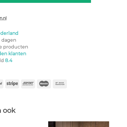
.nl
derland
0 dagen
le producten
den klanten
ld
8.4
 ook