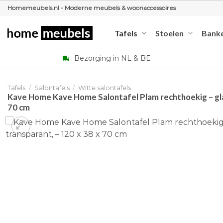
Ga
Homemeubels.nl - Moderne meubels & woonaccessoires
naar
inhoud
Tafels
Stoelen
Bank
Bezorging in NL & BE
Tafels
/
Salontafels
/
Witte salontafels
Kave Home Kave Home Salontafel Plam rechthoekig – glas
70 cm