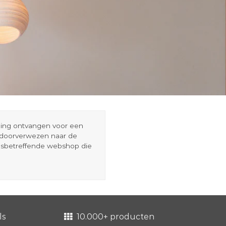
eding ontvangen voor een
r doorverwezen naar de
esbetreffende webshop die
ls
10.000+ producten