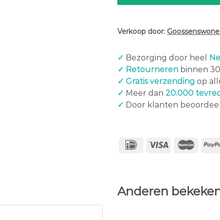
Verkoop door:
Goossenswonen
✓
Bezorging door heel
Ne
✓ Retourneren
binnen 3
✓ Gratis verzending
op al
✓
Meer dan
20.000 tevre
✓
Door klanten beoordee
Anderen bekeken