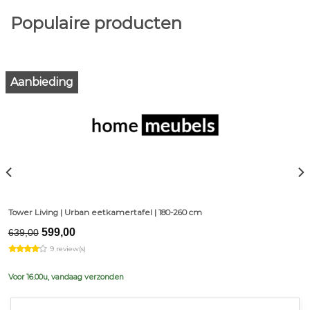
Populaire producten
Aanbieding
Tower Living | Urban eetkamertafel | 180-260 cm
Original
Current
599,00
639,00
price
price
9 review(s)
was:
is:
€639,00.
€599,00.
Voor 16.00u, vandaag verzonden