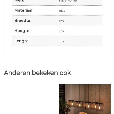
Merk
Kave Home
Materiaal
glas
Breedte
cm
Hoogte
cm
Lengte
cm
Anderen bekeken ook