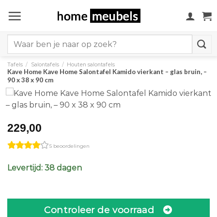
Ga
naar
inhoud
Search
for:
Tafels
/
Salontafels
/
Houten salontafels
Kave Home Kave Home Salontafel Kamido vierkant – glas bruin, –
90 x 38 x 90 cm
229,00
5 beoordelingen
Levertijd: 38 dagen
Controleer de voorraad