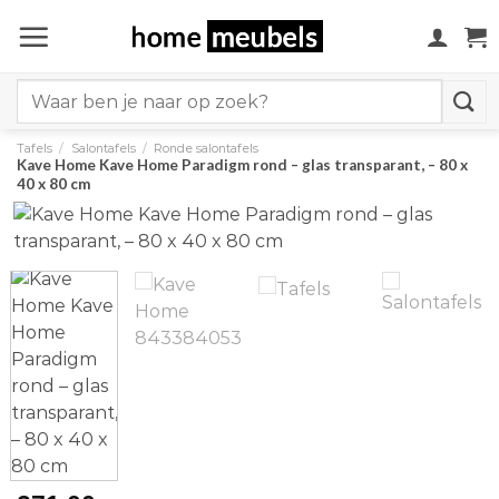
Ga
naar
inhoud
Search
for:
Tafels
/
Salontafels
/
Ronde salontafels
Kave Home Kave Home Paradigm rond – glas transparant, – 80 x
40 x 80 cm