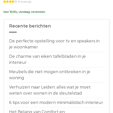
9 review(s)
was:
is:
€639,00.
€599,00.
Voor 16.00u, vandaag verzonden
Recente berichten
De perfecte opstelling voor tv en speakers in
je woonkamer
De charme van eiken tafelbladen in je
interieur
Meubels die niet mogen ontbreken in je
woning
Verhuizen naar Leiden: alles wat je moet
weten over wonen in de sleutelstad
6 tips voor een modern minimalistisch interieur
Het Belang van Comfort en