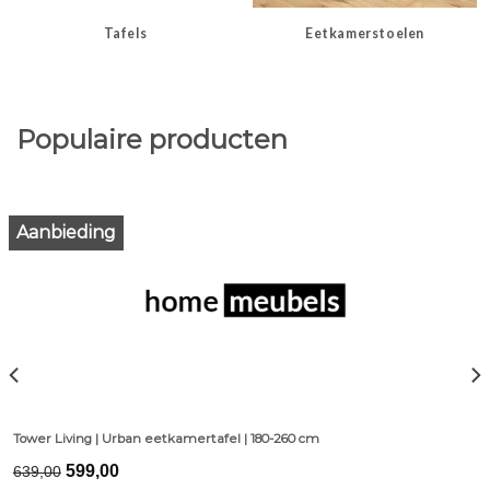
Tafels
Eetkamerstoelen
Populaire producten
Aanbieding
Tower Living | Urban eetkamertafel | 180-260 cm
Original
Current
599,00
639,00
price
price